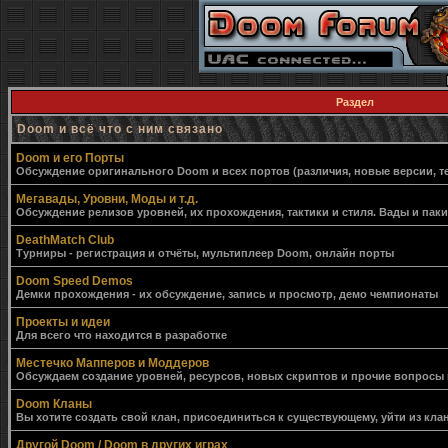
Раздел
Doom и всё что с ним связано
Doom и его Порты
Обсуждение оригинального Doom и всех портов (различия, новые версии, т
Мегавады, Уровни, Моды и т.д.
Обсуждение релизов уровней, их прохождения, тактики и стиля. Вады и пак
DeathMatch Club
Турниры - регистрация и отчёты, мультиплеер Doom, онлайн порты
Doom Speed Demos
Демки прохождения - их обсуждение, запись и просмотр, демо чемпионаты
Проекты и идеи
Для всего что находится в разработке
Местечко Мапперов и Моддеров
Обсуждаем создание уровней, ресурсов, новых скриптов и прочие вопросы
Doom Кланы
Вы хотите создать свой клан, присоединиться к существующему, уйти из клан
Другой Doom / Doom в других играх