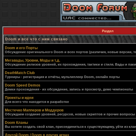
Раздел
Doom и всё что с ним связано
Doom и его Порты
Обсуждение оригинального Doom и всех портов (различия, новые версии, т
Мегавады, Уровни, Моды и т.д.
Обсуждение релизов уровней, их прохождения, тактики и стиля. Вады и пак
DeathMatch Club
Турниры - регистрация и отчёты, мультиплеер Doom, онлайн порты
Doom Speed Demos
Демки прохождения - их обсуждение, запись и просмотр, демо чемпионаты
Проекты и идеи
Для всего что находится в разработке
Местечко Мапперов и Моддеров
Обсуждаем создание уровней, ресурсов, новых скриптов и прочие вопросы
Doom Кланы
Вы хотите создать свой клан, присоединиться к существующему, уйти из клан
Другой Doom / Doom в других играх