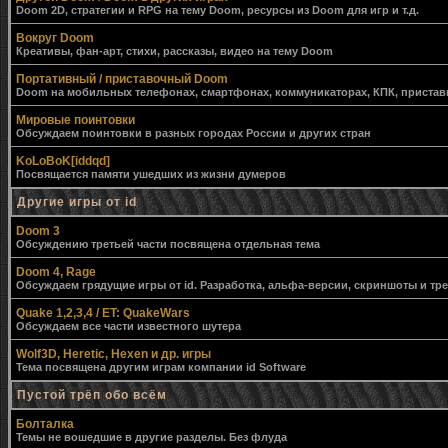
Doom 2D, стратегии и RPG на тему Doom, ресурсы из Doom для игр и т.д.
Вокруг Doom
Креативы, фан-арт, стихи, рассказы, видео на тему Doom
Портативный / приставочный Doom
Doom на мобильных телефонах, смартфонах, коммуникаторах, КПК, приставк
Мировые поинтовки
Обсуждаем поинтовки в разных городах России и других стран
KoLoBoK[iddqd]
Посвящается памяти ушедших из жизни думеров
Другие игры от id
Doom 3
Обсуждению третьей части посвящена отдельная тема
Doom 4, Rage
Обсуждаем грядущие игры от id. Разработка, альфа-версии, скриншоты и тр
Quake 1,2,3,4 / ET: QuakeWars
Обсуждаем все части известного шутера
Wolf3D, Heretic, Hexen и др. игры
Тема посвящена другим играм компании id Software
Пустой трёп обо всём
Болталка
Темы не вошедшие в другие разделы. Без флуда