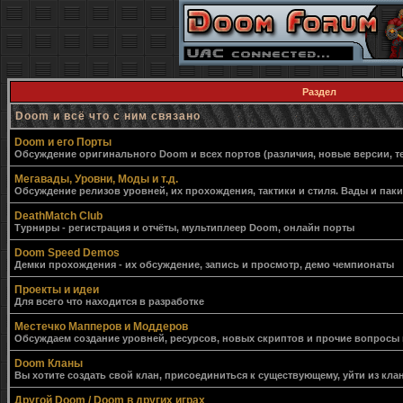
Раздел
Doom и всё что с ним связано
Doom и его Порты
Обсуждение оригинального Doom и всех портов (различия, новые версии, т
Мегавады, Уровни, Моды и т.д.
Обсуждение релизов уровней, их прохождения, тактики и стиля. Вады и пак
DeathMatch Club
Турниры - регистрация и отчёты, мультиплеер Doom, онлайн порты
Doom Speed Demos
Демки прохождения - их обсуждение, запись и просмотр, демо чемпионаты
Проекты и идеи
Для всего что находится в разработке
Местечко Мапперов и Моддеров
Обсуждаем создание уровней, ресурсов, новых скриптов и прочие вопросы
Doom Кланы
Вы хотите создать свой клан, присоединиться к существующему, уйти из клан
Другой Doom / Doom в других играх