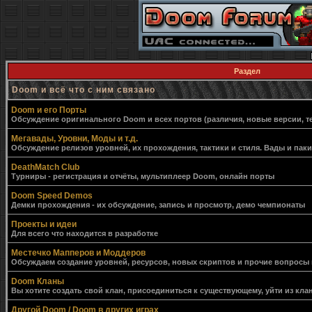
Раздел
Doom и всё что с ним связано
Doom и его Порты
Обсуждение оригинального Doom и всех портов (различия, новые версии, т
Мегавады, Уровни, Моды и т.д.
Обсуждение релизов уровней, их прохождения, тактики и стиля. Вады и пак
DeathMatch Club
Турниры - регистрация и отчёты, мультиплеер Doom, онлайн порты
Doom Speed Demos
Демки прохождения - их обсуждение, запись и просмотр, демо чемпионаты
Проекты и идеи
Для всего что находится в разработке
Местечко Мапперов и Моддеров
Обсуждаем создание уровней, ресурсов, новых скриптов и прочие вопросы
Doom Кланы
Вы хотите создать свой клан, присоединиться к существующему, уйти из клан
Другой Doom / Doom в других играх