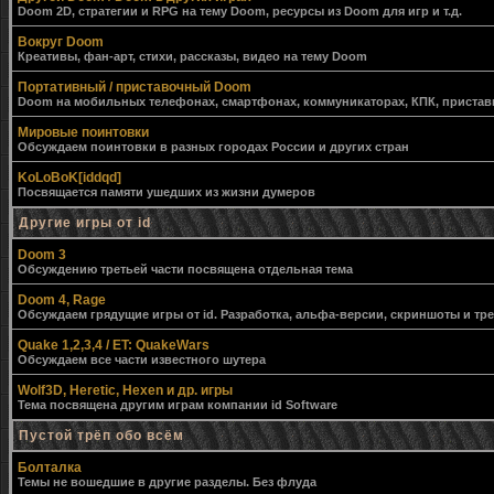
Doom 2D, стратегии и RPG на тему Doom, ресурсы из Doom для игр и т.д.
Вокруг Doom
Креативы, фан-арт, стихи, рассказы, видео на тему Doom
Портативный / приставочный Doom
Doom на мобильных телефонах, смартфонах, коммуникаторах, КПК, приставк
Мировые поинтовки
Обсуждаем поинтовки в разных городах России и других стран
KoLoBoK[iddqd]
Посвящается памяти ушедших из жизни думеров
Другие игры от id
Doom 3
Обсуждению третьей части посвящена отдельная тема
Doom 4, Rage
Обсуждаем грядущие игры от id. Разработка, альфа-версии, скриншоты и тр
Quake 1,2,3,4 / ET: QuakeWars
Обсуждаем все части известного шутера
Wolf3D, Heretic, Hexen и др. игры
Тема посвящена другим играм компании id Software
Пустой трёп обо всём
Болталка
Темы не вошедшие в другие разделы. Без флуда