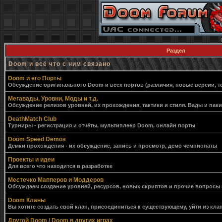
Раздел
Doom и всё что с ним связано
Doom и его Порты
Обсуждение оригинального Doom и всех портов (различия, новые версии, т
Мегавады, Уровни, Моды и т.д.
Обсуждение релизов уровней, их прохождения, тактики и стиля. Вады и пак
DeathMatch Club
Турниры - регистрация и отчёты, мультиплеер Doom, онлайн порты
Doom Speed Demos
Демки прохождения - их обсуждение, запись и просмотр, демо чемпионаты
Проекты и идеи
Для всего что находится в разработке
Местечко Мапперов и Моддеров
Обсуждаем создание уровней, ресурсов, новых скриптов и прочие вопросы
Doom Кланы
Вы хотите создать свой клан, присоединиться к существующему, уйти из клан
Другой Doom / Doom в других играх