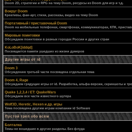
Doom 2D, стратегии и RPG на тему Doom, ресурсы из Doom для игр и т.д.
Вокруг Doom
Креативы, фан-арт, стихи, рассказы, видео на тему Doom
Портативный / приставочный Doom
Doom на мобильных телефонах, смартфонах, коммуникаторах, КПК, приставк
Мировые поинтовки
Обсуждаем поинтовки в разных городах России и других стран
KoLoBoK[iddqd]
Посвящается памяти ушедших из жизни думеров
Другие игры от id
Doom 3
Обсуждению третьей части посвящена отдельная тема
Doom 4, Rage
Обсуждаем грядущие игры от id. Разработка, альфа-версии, скриншоты и тр
Quake 1,2,3,4 / ET: QuakeWars
Обсуждаем все части известного шутера
Wolf3D, Heretic, Hexen и др. игры
Тема посвящена другим играм компании id Software
Пустой трёп обо всём
Болталка
Темы не вошедшие в другие разделы. Без флуда