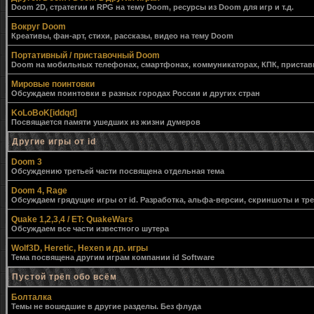
Doom 2D, стратегии и RPG на тему Doom, ресурсы из Doom для игр и т.д.
Вокруг Doom
Креативы, фан-арт, стихи, рассказы, видео на тему Doom
Портативный / приставочный Doom
Doom на мобильных телефонах, смартфонах, коммуникаторах, КПК, приставк
Мировые поинтовки
Обсуждаем поинтовки в разных городах России и других стран
KoLoBoK[iddqd]
Посвящается памяти ушедших из жизни думеров
Другие игры от id
Doom 3
Обсуждению третьей части посвящена отдельная тема
Doom 4, Rage
Обсуждаем грядущие игры от id. Разработка, альфа-версии, скриншоты и тр
Quake 1,2,3,4 / ET: QuakeWars
Обсуждаем все части известного шутера
Wolf3D, Heretic, Hexen и др. игры
Тема посвящена другим играм компании id Software
Пустой трёп обо всём
Болталка
Темы не вошедшие в другие разделы. Без флуда