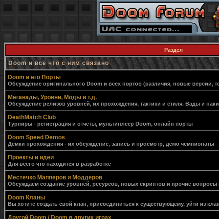
Раздел
Doom и всё что с ним связано
Doom и его Порты
Обсуждение оригинального Doom и всех портов (различия, новые версии, т
Мегавады, Уровни, Моды и т.д.
Обсуждение релизов уровней, их прохождения, тактики и стиля. Вады и пак
DeathMatch Club
Турниры - регистрация и отчёты, мультиплеер Doom, онлайн порты
Doom Speed Demos
Демки прохождения - их обсуждение, запись и просмотр, демо чемпионаты
Проекты и идеи
Для всего что находится в разработке
Местечко Мапперов и Моддеров
Обсуждаем создание уровней, ресурсов, новых скриптов и прочие вопросы
Doom Кланы
Вы хотите создать свой клан, присоединиться к существующему, уйти из клан
Другой Doom / Doom в других играх