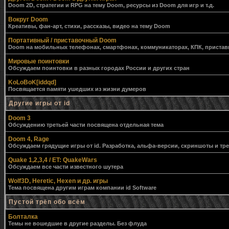
Doom 2D, стратегии и RPG на тему Doom, ресурсы из Doom для игр и т.д.
Вокруг Doom
Креативы, фан-арт, стихи, рассказы, видео на тему Doom
Портативный / приставочный Doom
Doom на мобильных телефонах, смартфонах, коммуникаторах, КПК, приставк
Мировые поинтовки
Обсуждаем поинтовки в разных городах России и других стран
KoLoBoK[iddqd]
Посвящается памяти ушедших из жизни думеров
Другие игры от id
Doom 3
Обсуждению третьей части посвящена отдельная тема
Doom 4, Rage
Обсуждаем грядущие игры от id. Разработка, альфа-версии, скриншоты и тр
Quake 1,2,3,4 / ET: QuakeWars
Обсуждаем все части известного шутера
Wolf3D, Heretic, Hexen и др. игры
Тема посвящена другим играм компании id Software
Пустой трёп обо всём
Болталка
Темы не вошедшие в другие разделы. Без флуда