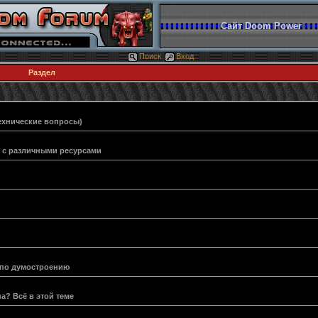
Сайт Doom Power
Поиск
Вход
Раздел
ехнические вопросы)
и с различными ресурсами
 по думостроению
а? Всё в этой теме