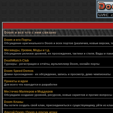
Doom и всё что с ним связано
Doom и его Порты
Обсуждение оригинального Doom и всех портов (различия, новые версии, т
Мегавады, Уровни, Моды и т.д.
Обсуждение релизов уровней, их прохождения, тактики и стиля. Вады и пак
DeathMatch Club
Турниры - регистрация и отчёты, мультиплеер Doom, онлайн порты
Doom Speed Demos
Демки прохождения - их обсуждение, запись и просмотр, демо чемпионаты
Проекты и идеи
Для всего что находится в разработке
Местечко Мапперов и Моддеров
Обсуждаем создание уровней, ресурсов, новых скриптов и прочие вопросы
Doom Кланы
Вы хотите создать свой клан, присоединиться к существующему, уйти из клан
Другой Doom / Doom в других играх