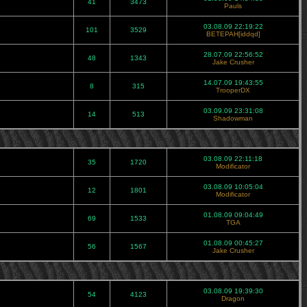
41
3473
Pauls
03.08.09 22:19:22
101
3529
BETEPAH[iddqd]
28.07.09 22:56:52
48
1343
Jake Crusher
14.07.09 19:43:55
8
315
TrooperDX
03.09.09 23:31:08
14
513
Shadowman
03.08.09 22:11:18
35
1720
Modificator
03.08.09 10:05:04
12
1801
Modificator
01.08.09 09:04:49
69
1533
TGA
01.08.09 00:45:27
56
1567
Jake Crusher
03.08.09 19:39:30
54
4123
Dragon