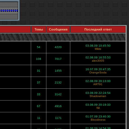
Темы
Сообщения
Последний ответ
03.08.09 10:45:50
54
4220
Mikle
02.08.09 16:55:53
108
7017
alex3005
16.07.09 20:47:35
31
1455
OrangeSoda
02.08.09 20:13:00
37
2132
ART91
03.08.09 22:24:54
33
3142
Shadowman
03.08.09 20:19:33
67
4916
Nil
01.07.09 23:40:30
11
1171
Bloodiness
01.08.09 14:54:38