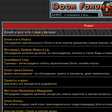
Раздел
Doom и всё что с ним связано
Doom и его Порты
Обсуждение оригинального Doom и всех портов (различия, новые версии, т
Мегавады, Уровни, Моды и т.д.
Обсуждение релизов уровней, их прохождения, тактики и стиля. Вады и пак
DeathMatch Club
Турниры - регистрация и отчёты, мультиплеер Doom, онлайн порты
Doom Speed Demos
Демки прохождения - их обсуждение, запись и просмотр, демо чемпионаты
Проекты и идеи
Для всего что находится в разработке
Местечко Мапперов и Моддеров
Обсуждаем создание уровней, ресурсов, новых скриптов и прочие вопросы
Doom Кланы
Вы хотите создать свой клан, присоединиться к существующему, уйти из клан
Другой Doom / Doom в других играх