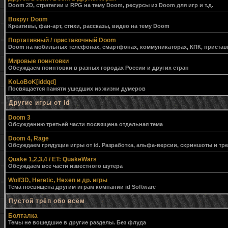
Doom 2D, стратегии и RPG на тему Doom, ресурсы из Doom для игр и т.д.
Вокруг Doom
Креативы, фан-арт, стихи, рассказы, видео на тему Doom
Портативный / приставочный Doom
Doom на мобильных телефонах, смартфонах, коммуникаторах, КПК, приставк
Мировые поинтовки
Обсуждаем поинтовки в разных городах России и других стран
KoLoBoK[iddqd]
Посвящается памяти ушедших из жизни думеров
Другие игры от id
Doom 3
Обсуждению третьей части посвящена отдельная тема
Doom 4, Rage
Обсуждаем грядущие игры от id. Разработка, альфа-версии, скриншоты и тр
Quake 1,2,3,4 / ET: QuakeWars
Обсуждаем все части известного шутера
Wolf3D, Heretic, Hexen и др. игры
Тема посвящена другим играм компании id Software
Пустой трёп обо всём
Болталка
Темы не вошедшие в другие разделы. Без флуда