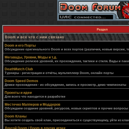
Раздел
Doom и всё что с ним связано
Doom и его Порты
Обсуждение оригинального Doom и всех портов (различия, новые версии, т
Мегавады, Уровни, Моды и т.д.
Обсуждение релизов уровней, их прохождения, тактики и стиля. Вады и пак
DeathMatch Club
Турниры - регистрация и отчёты, мультиплеер Doom, онлайн порты
Doom Speed Demos
Демки прохождения - их обсуждение, запись и просмотр, демо чемпионаты
Проекты и идеи
Для всего что находится в разработке
Местечко Мапперов и Моддеров
Обсуждаем создание уровней, ресурсов, новых скриптов и прочие вопросы
Doom Кланы
Вы хотите создать свой клан, присоединиться к существующему, уйти из клан
Другой Doom / Doom в других играх