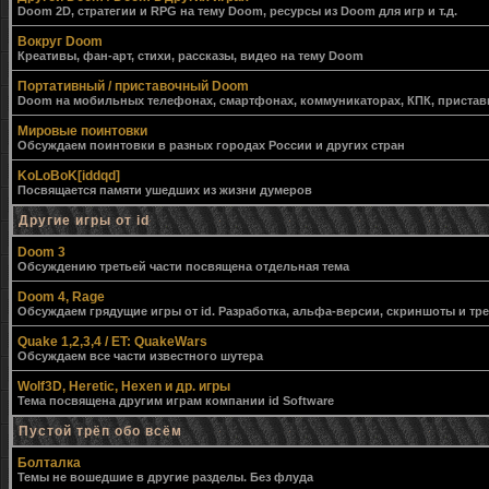
Doom 2D, стратегии и RPG на тему Doom, ресурсы из Doom для игр и т.д.
Вокруг Doom
Креативы, фан-арт, стихи, рассказы, видео на тему Doom
Портативный / приставочный Doom
Doom на мобильных телефонах, смартфонах, коммуникаторах, КПК, приставк
Мировые поинтовки
Обсуждаем поинтовки в разных городах России и других стран
KoLoBoK[iddqd]
Посвящается памяти ушедших из жизни думеров
Другие игры от id
Doom 3
Обсуждению третьей части посвящена отдельная тема
Doom 4, Rage
Обсуждаем грядущие игры от id. Разработка, альфа-версии, скриншоты и тр
Quake 1,2,3,4 / ET: QuakeWars
Обсуждаем все части известного шутера
Wolf3D, Heretic, Hexen и др. игры
Тема посвящена другим играм компании id Software
Пустой трёп обо всём
Болталка
Темы не вошедшие в другие разделы. Без флуда