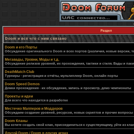
Раздел
Doom и всё что с ним связано
Doom и его Порты
Обсуждение оригинального Doom и всех портов (различия, новые версии, т
Мегавады, Уровни, Моды и т.д.
Обсуждение релизов уровней, их прохождения, тактики и стиля. Вады и пак
DeathMatch Club
Турниры - регистрация и отчёты, мультиплеер Doom, онлайн порты
Doom Speed Demos
Демки прохождения - их обсуждение, запись и просмотр, демо чемпионаты
Проекты и идеи
Для всего что находится в разработке
Местечко Мапперов и Моддеров
Обсуждаем создание уровней, ресурсов, новых скриптов и прочие вопросы
Doom Кланы
Вы хотите создать свой клан, присоединиться к существующему, уйти из клан
Другой Doom / Doom в других играх