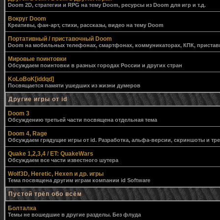
Doom 2D, стратегии и RPG на тему Doom, ресурсы из Doom для игр и т.д.
Вокруг Doom
Креативы, фан-арт, стихи, рассказы, видео на тему Doom
Портативный / приставочный Doom
Doom на мобильных телефонах, смартфонах, коммуникаторах, КПК, приставк
Мировые поинтовки
Обсуждаем поинтовки в разных городах России и других стран
KoLoBoK[iddqd]
Посвящается памяти ушедших из жизни думеров
Другие игры от id
Doom 3
Обсуждению третьей части посвящена отдельная тема
Doom 4, Rage
Обсуждаем грядущие игры от id. Разработка, альфа-версии, скриншоты и тр
Quake 1,2,3,4 / ET: QuakeWars
Обсуждаем все части известного шутера
Wolf3D, Heretic, Hexen и др. игры
Тема посвящена другим играм компании id Software
Пустой трёп обо всём
Болталка
Темы не вошедшие в другие разделы. Без флуда