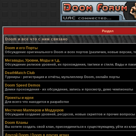
Раздел
Doom и всё что с ним связано
Doom и его Порты
Обсуждение оригинального Doom и всех портов (различия, новые версии, т
Мегавады, Уровни, Моды и т.д.
Обсуждение релизов уровней, их прохождения, тактики и стиля. Вады и пак
DeathMatch Club
Турниры - регистрация и отчёты, мультиплеер Doom, онлайн порты
Doom Speed Demos
Демки прохождения - их обсуждение, запись и просмотр, демо чемпионаты
Проекты и идеи
Для всего что находится в разработке
Местечко Мапперов и Моддеров
Обсуждаем создание уровней, ресурсов, новых скриптов и прочие вопросы
Doom Кланы
Вы хотите создать свой клан, присоединиться к существующему, уйти из клан
Другой Doom / Doom в других играх