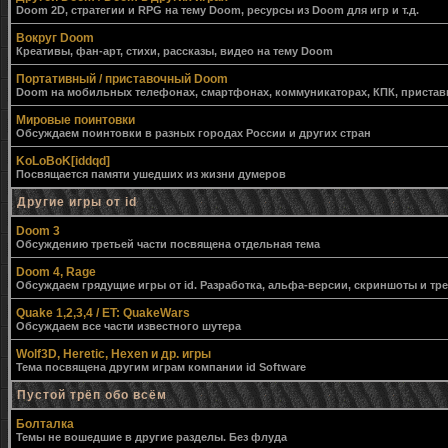
Doom 2D, стратегии и RPG на тему Doom, ресурсы из Doom для игр и т.д.
Вокруг Doom
Креативы, фан-арт, стихи, рассказы, видео на тему Doom
Портативный / приставочный Doom
Doom на мобильных телефонах, смартфонах, коммуникаторах, КПК, приставк
Мировые поинтовки
Обсуждаем поинтовки в разных городах России и других стран
KoLoBoK[iddqd]
Посвящается памяти ушедших из жизни думеров
Другие игры от id
Doom 3
Обсуждению третьей части посвящена отдельная тема
Doom 4, Rage
Обсуждаем грядущие игры от id. Разработка, альфа-версии, скриншоты и тр
Quake 1,2,3,4 / ET: QuakeWars
Обсуждаем все части известного шутера
Wolf3D, Heretic, Hexen и др. игры
Тема посвящена другим играм компании id Software
Пустой трёп обо всём
Болталка
Темы не вошедшие в другие разделы. Без флуда