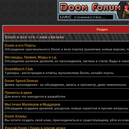
Раздел
Doom и всё что с ним связано
Doom и его Порты
Обсуждение оригинального Doom и всех портов (различия, новые версии, т
Мегавады, Уровни, Моды и т.д.
Обсуждение релизов уровней, их прохождения, тактики и стиля. Вады и пак
DeathMatch Club
Турниры - регистрация и отчёты, мультиплеер Doom, онлайн порты
Doom Speed Demos
Демки прохождения - их обсуждение, запись и просмотр, демо чемпионаты
Проекты и идеи
Для всего что находится в разработке
Местечко Мапперов и Моддеров
Обсуждаем создание уровней, ресурсов, новых скриптов и прочие вопросы
Doom Кланы
Вы хотите создать свой клан, присоединиться к существующему, уйти из клан
Другой Doom / Doom в других играх