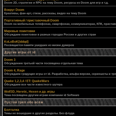
Doom 2D, стратегии и RPG на тему Doom, ресурсы из Doom для игр и т.д.
Вокруг Doom
Креативы, фан-арт, стихи, рассказы, видео на тему Doom
Портативный / приставочный Doom
Doom на мобильных телефонах, смартфонах, коммуникаторах, КПК, приставк
Мировые поинтовки
Обсуждаем поинтовки в разных городах России и других стран
KoLoBoK[iddqd]
Посвящается памяти ушедших из жизни думеров
Другие игры от id
Doom 3
Обсуждению третьей части посвящена отдельная тема
Doom 4, Rage
Обсуждаем грядущие игры от id. Разработка, альфа-версии, скриншоты и тр
Quake 1,2,3,4 / ET: QuakeWars
Обсуждаем все части известного шутера
Wolf3D, Heretic, Hexen и др. игры
Тема посвящена другим играм компании id Software
Пустой трёп обо всём
Болталка
Темы не вошедшие в другие разделы. Без флуда