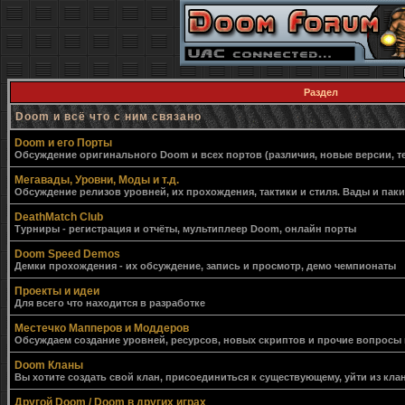
Раздел
Doom и всё что с ним связано
Doom и его Порты
Обсуждение оригинального Doom и всех портов (различия, новые версии, т
Мегавады, Уровни, Моды и т.д.
Обсуждение релизов уровней, их прохождения, тактики и стиля. Вады и пак
DeathMatch Club
Турниры - регистрация и отчёты, мультиплеер Doom, онлайн порты
Doom Speed Demos
Демки прохождения - их обсуждение, запись и просмотр, демо чемпионаты
Проекты и идеи
Для всего что находится в разработке
Местечко Мапперов и Моддеров
Обсуждаем создание уровней, ресурсов, новых скриптов и прочие вопросы
Doom Кланы
Вы хотите создать свой клан, присоединиться к существующему, уйти из клан
Другой Doom / Doom в других играх