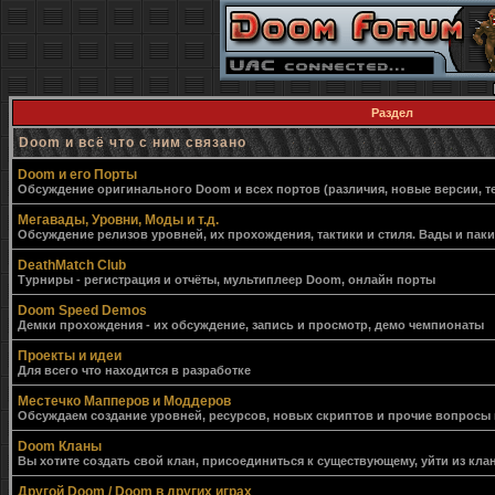
Раздел
Doom и всё что с ним связано
Doom и его Порты
Обсуждение оригинального Doom и всех портов (различия, новые версии, т
Мегавады, Уровни, Моды и т.д.
Обсуждение релизов уровней, их прохождения, тактики и стиля. Вады и пак
DeathMatch Club
Турниры - регистрация и отчёты, мультиплеер Doom, онлайн порты
Doom Speed Demos
Демки прохождения - их обсуждение, запись и просмотр, демо чемпионаты
Проекты и идеи
Для всего что находится в разработке
Местечко Мапперов и Моддеров
Обсуждаем создание уровней, ресурсов, новых скриптов и прочие вопросы
Doom Кланы
Вы хотите создать свой клан, присоединиться к существующему, уйти из клан
Другой Doom / Doom в других играх