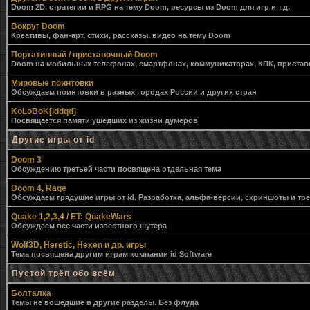
Doom 2D, стратегии и RPG на тему Doom, ресурсы из Doom для игр и т.д.
Вокруг Doom
Креативы, фан-арт, стихи, рассказы, видео на тему Doom
Портативный / приставочный Doom
Doom на мобильных телефонах, смартфонах, коммуникаторах, КПК, приставк
Мировые поинтовки
Обсуждаем поинтовки в разных городах России и других стран
KoLoBoK[iddqd]
Посвящается памяти ушедших из жизни думеров
Другие игры от id
Doom 3
Обсуждению третьей части посвящена отдельная тема
Doom 4, Rage
Обсуждаем грядущие игры от id. Разработка, альфа-версии, скриншоты и тр
Quake 1,2,3,4 / ET: QuakeWars
Обсуждаем все части известного шутера
Wolf3D, Heretic, Hexen и др. игры
Тема посвящена другим играм компании id Software
Пустой трёп обо всём
Болталка
Темы не вошедшие в другие разделы. Без флуда