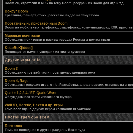
Doom 2D, стратегии и RPG на тему Doom, ресурсы из Doom для игр и т.д.
Вокруг Doom
Креативы, фан-арт, стихи, рассказы, видео на тему Doom
Портативный / приставочный Doom
Doom на мобильных телефонах, смартфонах, коммуникаторах, КПК, приставк
Мировые поинтовки
Обсуждаем поинтовки в разных городах России и других стран
KoLoBoK[iddqd]
Посвящается памяти ушедших из жизни думеров
Другие игры от id
Doom 3
Обсуждению третьей части посвящена отдельная тема
Doom 4, Rage
Обсуждаем грядущие игры от id. Разработка, альфа-версии, скриншоты и тр
Quake 1,2,3,4 / ET: QuakeWars
Обсуждаем все части известного шутера
Wolf3D, Heretic, Hexen и др. игры
Тема посвящена другим играм компании id Software
Пустой трёп обо всём
Болталка
Темы не вошедшие в другие разделы. Без флуда