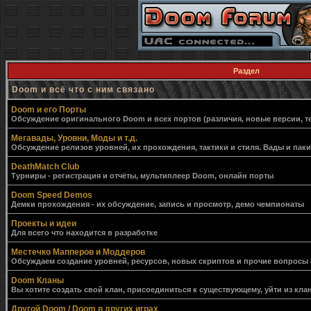
Раздел
Doom и всё что с ним связано
Doom и его Порты
Обсуждение оригинального Doom и всех портов (различия, новые версии, т
Мегавады, Уровни, Моды и т.д.
Обсуждение релизов уровней, их прохождения, тактики и стиля. Вады и пак
DeathMatch Club
Турниры - регистрация и отчёты, мультиплеер Doom, онлайн порты
Doom Speed Demos
Демки прохождения - их обсуждение, запись и просмотр, демо чемпионаты
Проекты и идеи
Для всего что находится в разработке
Местечко Мапперов и Моддеров
Обсуждаем создание уровней, ресурсов, новых скриптов и прочие вопросы
Doom Кланы
Вы хотите создать свой клан, присоединиться к существующему, уйти из клан
Другой Doom / Doom в других играх