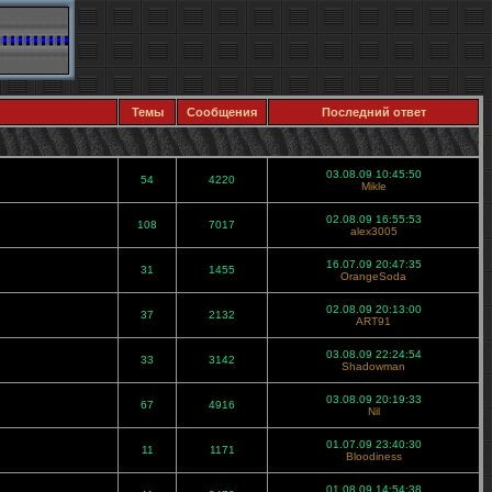
Темы
Сообщения
Последний ответ
03.08.09 10:45:50
54
4220
Mikle
02.08.09 16:55:53
108
7017
alex3005
16.07.09 20:47:35
31
1455
OrangeSoda
02.08.09 20:13:00
37
2132
ART91
03.08.09 22:24:54
33
3142
Shadowman
03.08.09 20:19:33
67
4916
Nil
01.07.09 23:40:30
11
1171
Bloodiness
01.08.09 14:54:38