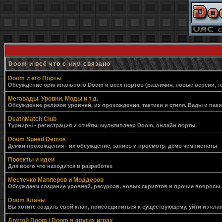
Doom и всё что с ним связано
Doom и его Порты
Обсуждение оригинального Doom и всех портов (различия, новые версии, т
Мегавады, Уровни, Моды и т.д.
Обсуждение релизов уровней, их прохождения, тактики и стиля. Вады и пак
DeathMatch Club
Турниры - регистрация и отчёты, мультиплеер Doom, онлайн порты
Doom Speed Demos
Демки прохождения - их обсуждение, запись и просмотр, демо чемпионаты
Проекты и идеи
Для всего что находится в разработке
Местечко Мапперов и Моддеров
Обсуждаем создание уровней, ресурсов, новых скриптов и прочие вопросы
Doom Кланы
Вы хотите создать свой клан, присоединиться к существующему, уйти из клан
Другой Doom / Doom в других играх