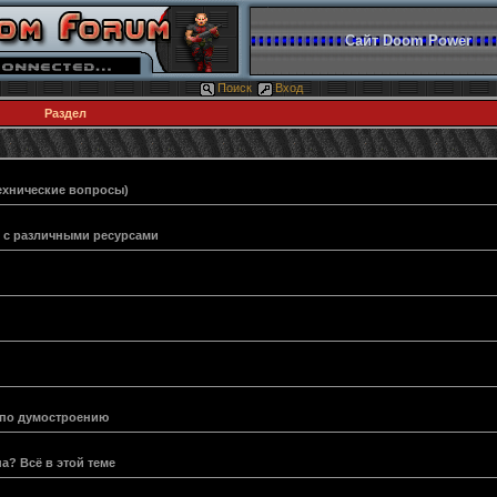
Сайт Doom Power
Поиск
Вход
Раздел
ехнические вопросы)
и с различными ресурсами
 по думостроению
а? Всё в этой теме