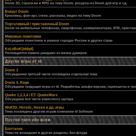
Doom 2D, стратегии и RPG на тему Doom, ресурсы из Doom для игр и т.д.
Вокруг Doom
Креативы, фан-арт, стихи, рассказы, видео на тему Doom
Портативный / приставочный Doom
Doom на мобильных телефонах, смартфонах, коммуникаторах, КПК, приставк
Мировые поинтовки
Обсуждаем поинтовки в разных городах России и других стран
KoLoBoK[iddqd]
Посвящается памяти ушедших из жизни думеров
Другие игры от id
Doom 3
Обсуждению третьей части посвящена отдельная тема
Doom 4, Rage
Обсуждаем грядущие игры от id. Разработка, альфа-версии, скриншоты и тр
Quake 1,2,3,4 / ET: QuakeWars
Обсуждаем все части известного шутера
Wolf3D, Heretic, Hexen и др. игры
Тема посвящена другим играм компании id Software
Пустой трёп обо всём
Болталка
Темы не вошедшие в другие разделы. Без флуда