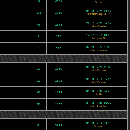
41
3473
Pauls
03.08.09 22:19:22
101
3529
BETEPAH[iddqd]
28.07.09 22:56:52
48
1343
Jake Crusher
14.07.09 19:43:55
8
315
TrooperDX
03.09.09 23:31:08
14
513
Shadowman
03.08.09 22:11:18
35
1720
Modificator
03.08.09 10:05:04
12
1801
Modificator
01.08.09 09:04:49
69
1533
TGA
01.08.09 00:45:27
56
1567
Jake Crusher
03.08.09 19:39:30
54
4123
Dragon