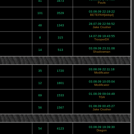
41
3473
Pauls
03.08.09 22:19:22
101
3529
BETEPAH[iddqd]
28.07.09 22:56:52
48
1343
Jake Crusher
14.07.09 19:43:55
8
315
TrooperDX
03.09.09 23:31:08
14
513
Shadowman
03.08.09 22:11:18
35
1720
Modificator
03.08.09 10:05:04
12
1801
Modificator
01.08.09 09:04:49
69
1533
TGA
01.08.09 00:45:27
56
1567
Jake Crusher
03.08.09 19:39:30
54
4123
Dragon