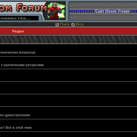
Сайт Doom Power
Поиск
Вход
Раздел
ехнические вопросы)
и с различными ресурсами
 по думостроению
а? Всё в этой теме