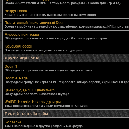
Doom 2D, стратегии и RPG на тему Doom, ресурсы из Doom для игр и т.д.
Вокруг Doom
Креативы, фан-арт, стихи, рассказы, видео на тему Doom
Портативный / приставочный Doom
Doom на мобильных телефонах, смартфонах, коммуникаторах, КПК, приставк
Мировые поинтовки
Обсуждаем поинтовки в разных городах России и других стран
KoLoBoK[iddqd]
Посвящается памяти ушедших из жизни думеров
Другие игры от id
Doom 3
Обсуждению третьей части посвящена отдельная тема
Doom 4, Rage
Обсуждаем грядущие игры от id. Разработка, альфа-версии, скриншоты и тр
Quake 1,2,3,4 / ET: QuakeWars
Обсуждаем все части известного шутера
Wolf3D, Heretic, Hexen и др. игры
Тема посвящена другим играм компании id Software
Пустой трёп обо всём
Болталка
Темы не вошедшие в другие разделы. Без флуда