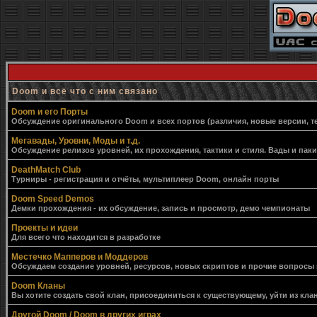
Doom и всё что с ним связано
Doom и его Порты
Обсуждение оригинального Doom и всех портов (различия, новые версии, т
Мегавады, Уровни, Моды и т.д.
Обсуждение релизов уровней, их прохождения, тактики и стиля. Вады и пак
DeathMatch Club
Турниры - регистрация и отчёты, мультиплеер Doom, онлайн порты
Doom Speed Demos
Демки прохождения - их обсуждение, запись и просмотр, демо чемпионаты
Проекты и идеи
Для всего что находится в разработке
Местечко Мапперов и Моддеров
Обсуждаем создание уровней, ресурсов, новых скриптов и прочие вопросы
Doom Кланы
Вы хотите создать свой клан, присоединиться к существующему, уйти из клан
Другой Doom / Doom в других играх