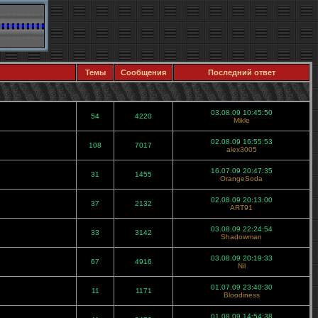
Темы
Сообщения
Последний ответ
03.08.09 10:45:50
54
4220
Mikle
02.08.09 16:55:53
108
7017
alex3005
16.07.09 20:47:35
31
1455
OrangeSoda
02.08.09 20:13:00
37
2132
ART91
03.08.09 22:24:54
33
3142
Shadowman
03.08.09 20:19:33
67
4916
Nil
01.07.09 23:40:30
11
1171
Bloodiness
01.08.09 14:54:38