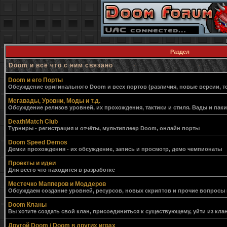
Раздел
Doom и всё что с ним связано
Doom и его Порты
Обсуждение оригинального Doom и всех портов (различия, новые версии, т
Мегавады, Уровни, Моды и т.д.
Обсуждение релизов уровней, их прохождения, тактики и стиля. Вады и пак
DeathMatch Club
Турниры - регистрация и отчёты, мультиплеер Doom, онлайн порты
Doom Speed Demos
Демки прохождения - их обсуждение, запись и просмотр, демо чемпионаты
Проекты и идеи
Для всего что находится в разработке
Местечко Мапперов и Моддеров
Обсуждаем создание уровней, ресурсов, новых скриптов и прочие вопросы
Doom Кланы
Вы хотите создать свой клан, присоединиться к существующему, уйти из клан
Другой Doom / Doom в других играх