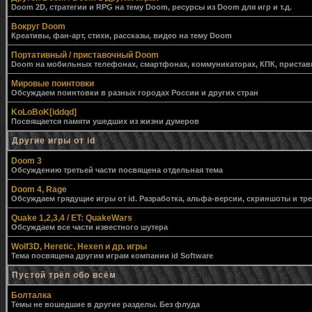
Doom 2D, стратегии и RPG на тему Doom, ресурсы из Doom для игр и т.д.
Вокруг Doom
Креативы, фан-арт, стихи, рассказы, видео на тему Doom
Портативный / приставочный Doom
Doom на мобильных телефонах, смартфонах, коммуникаторах, КПК, приставк
Мировые поинтовки
Обсуждаем поинтовки в разных городах России и других стран
KoLoBoK[iddqd]
Посвящается памяти ушедших из жизни думеров
Другие игры от id
Doom 3
Обсуждению третьей части посвящена отдельная тема
Doom 4, Rage
Обсуждаем грядущие игры от id. Разработка, альфа-версии, скриншоты и тр
Quake 1,2,3,4 / ET: QuakeWars
Обсуждаем все части известного шутера
Wolf3D, Heretic, Hexen и др. игры
Тема посвящена другим играм компании id Software
Пустой трёп обо всём
Болталка
Темы не вошедшие в другие разделы. Без флуда