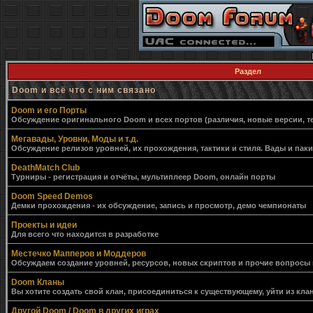
Раздел
Doom и всё что с ним связано
Doom и его Порты
Обсуждение оригинального Doom и всех портов (различия, новые версии, т
Мегавады, Уровни, Моды и т.д.
Обсуждение релизов уровней, их прохождения, тактики и стиля. Вады и пак
DeathMatch Club
Турниры - регистрация и отчёты, мультиплеер Doom, онлайн порты
Doom Speed Demos
Демки прохождения - их обсуждение, запись и просмотр, демо чемпионаты
Проекты и идеи
Для всего что находится в разработке
Местечко Мапперов и Моддеров
Обсуждаем создание уровней, ресурсов, новых скриптов и прочие вопросы
Doom Кланы
Вы хотите создать свой клан, присоединиться к существующему, уйти из клан
Другой Doom / Doom в других играх