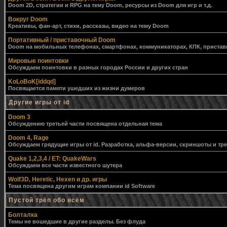
Doom 2D, стратегии и RPG на тему Doom, ресурсы из Doom для игр и т.д.
Вокруг Doom
Креативы, фан-арт, стихи, рассказы, видео на тему Doom
Портативный / приставочный Doom
Doom на мобильных телефонах, смартфонах, коммуникаторах, КПК, приставк
Мировые поинтовки
Обсуждаем поинтовки в разных городах России и других стран
KoLoBoK[iddqd]
Посвящается памяти ушедших из жизни думеров
Другие игры от id
Doom 3
Обсуждению третьей части посвящена отдельная тема
Doom 4, Rage
Обсуждаем грядущие игры от id. Разработка, альфа-версии, скриншоты и тр
Quake 1,2,3,4 / ET: QuakeWars
Обсуждаем все части известного шутера
Wolf3D, Heretic, Hexen и др. игры
Тема посвящена другим играм компании id Software
Пустой трёп обо всём
Болталка
Темы не вошедшие в другие разделы. Без флуда