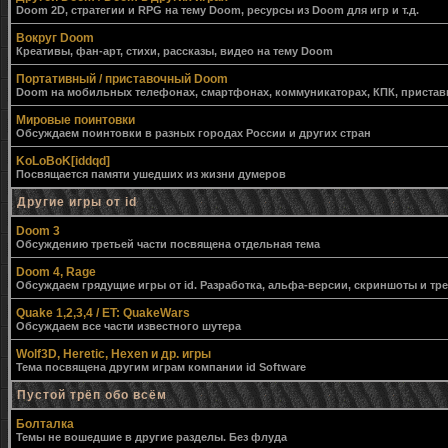
Doom 2D, стратегии и RPG на тему Doom, ресурсы из Doom для игр и т.д.
Вокруг Doom
Креативы, фан-арт, стихи, рассказы, видео на тему Doom
Портативный / приставочный Doom
Doom на мобильных телефонах, смартфонах, коммуникаторах, КПК, приставк
Мировые поинтовки
Обсуждаем поинтовки в разных городах России и других стран
KoLoBoK[iddqd]
Посвящается памяти ушедших из жизни думеров
Другие игры от id
Doom 3
Обсуждению третьей части посвящена отдельная тема
Doom 4, Rage
Обсуждаем грядущие игры от id. Разработка, альфа-версии, скриншоты и тр
Quake 1,2,3,4 / ET: QuakeWars
Обсуждаем все части известного шутера
Wolf3D, Heretic, Hexen и др. игры
Тема посвящена другим играм компании id Software
Пустой трёп обо всём
Болталка
Темы не вошедшие в другие разделы. Без флуда