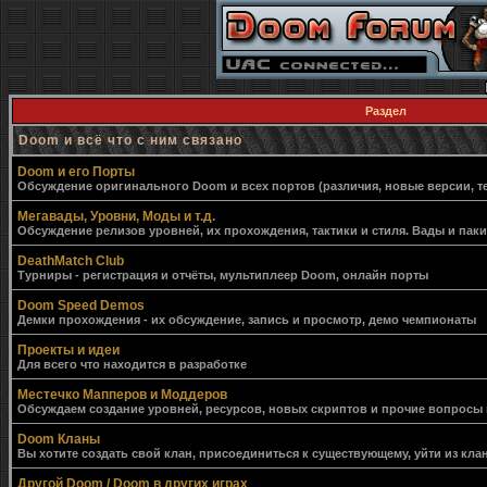
Раздел
Doom и всё что с ним связано
Doom и его Порты
Обсуждение оригинального Doom и всех портов (различия, новые версии, т
Мегавады, Уровни, Моды и т.д.
Обсуждение релизов уровней, их прохождения, тактики и стиля. Вады и пак
DeathMatch Club
Турниры - регистрация и отчёты, мультиплеер Doom, онлайн порты
Doom Speed Demos
Демки прохождения - их обсуждение, запись и просмотр, демо чемпионаты
Проекты и идеи
Для всего что находится в разработке
Местечко Мапперов и Моддеров
Обсуждаем создание уровней, ресурсов, новых скриптов и прочие вопросы
Doom Кланы
Вы хотите создать свой клан, присоединиться к существующему, уйти из клан
Другой Doom / Doom в других играх