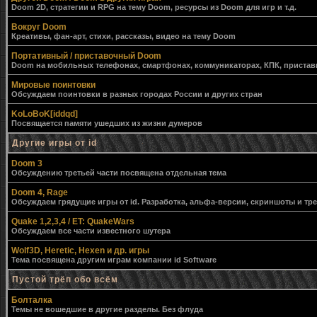
Doom 2D, стратегии и RPG на тему Doom, ресурсы из Doom для игр и т.д.
Вокруг Doom
Креативы, фан-арт, стихи, рассказы, видео на тему Doom
Портативный / приставочный Doom
Doom на мобильных телефонах, смартфонах, коммуникаторах, КПК, приставк
Мировые поинтовки
Обсуждаем поинтовки в разных городах России и других стран
KoLoBoK[iddqd]
Посвящается памяти ушедших из жизни думеров
Другие игры от id
Doom 3
Обсуждению третьей части посвящена отдельная тема
Doom 4, Rage
Обсуждаем грядущие игры от id. Разработка, альфа-версии, скриншоты и тр
Quake 1,2,3,4 / ET: QuakeWars
Обсуждаем все части известного шутера
Wolf3D, Heretic, Hexen и др. игры
Тема посвящена другим играм компании id Software
Пустой трёп обо всём
Болталка
Темы не вошедшие в другие разделы. Без флуда