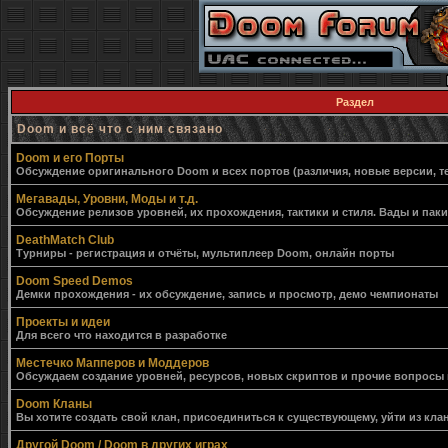
Раздел
Doom и всё что с ним связано
Doom и его Порты
Обсуждение оригинального Doom и всех портов (различия, новые версии, т
Мегавады, Уровни, Моды и т.д.
Обсуждение релизов уровней, их прохождения, тактики и стиля. Вады и пак
DeathMatch Club
Турниры - регистрация и отчёты, мультиплеер Doom, онлайн порты
Doom Speed Demos
Демки прохождения - их обсуждение, запись и просмотр, демо чемпионаты
Проекты и идеи
Для всего что находится в разработке
Местечко Мапперов и Моддеров
Обсуждаем создание уровней, ресурсов, новых скриптов и прочие вопросы
Doom Кланы
Вы хотите создать свой клан, присоединиться к существующему, уйти из клан
Другой Doom / Doom в других играх