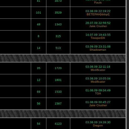
41
3473
Pauls
03.08.09 22:19:22
101
3529
BETEPAH[iddqd]
28.07.09 22:56:52
48
1343
Jake Crusher
14.07.09 19:43:55
8
315
TrooperDX
03.09.09 23:31:08
14
513
Shadowman
03.08.09 22:11:18
35
1720
Modificator
03.08.09 10:05:04
12
1801
Modificator
01.08.09 09:04:49
69
1533
TGA
01.08.09 00:45:27
56
1567
Jake Crusher
03.08.09 19:39:30
54
4123
Dragon