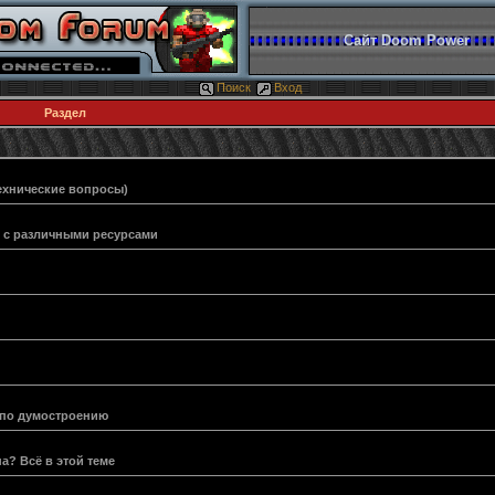
Сайт Doom Power
Поиск
Вход
Раздел
ехнические вопросы)
и с различными ресурсами
 по думостроению
а? Всё в этой теме