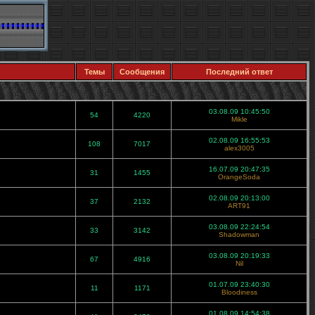
Темы
Сообщения
Последний ответ
03.08.09 10:45:50
54
4220
Mikle
02.08.09 16:55:53
108
7017
alex3005
16.07.09 20:47:35
31
1455
OrangeSoda
02.08.09 20:13:00
37
2132
ART91
03.08.09 22:24:54
33
3142
Shadowman
03.08.09 20:19:33
67
4916
Nil
01.07.09 23:40:30
11
1171
Bloodiness
01.08.09 14:54:38