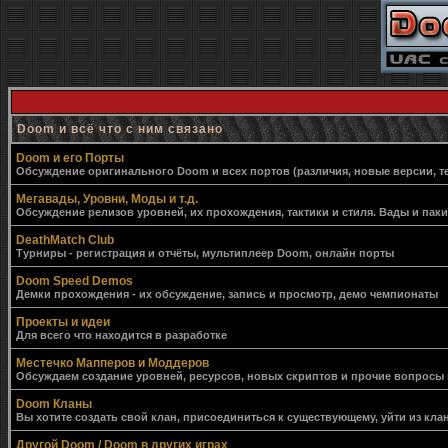
Doom и всё что с ним связано
Doom и его Порты
Обсуждение оригинального Doom и всех портов (различия, новые версии, т
Мегавады, Уровни, Моды и т.д.
Обсуждение релизов уровней, их прохождения, тактики и стиля. Вады и пак
DeathMatch Club
Турниры - регистрация и отчёты, мультиплеер Doom, онлайн порты
Doom Speed Demos
Демки прохождения - их обсуждение, запись и просмотр, демо чемпионаты
Проекты и идеи
Для всего что находится в разработке
Местечко Мапперов и Моддеров
Обсуждаем создание уровней, ресурсов, новых скриптов и прочие вопросы
Doom Кланы
Вы хотите создать свой клан, присоединиться к существующему, уйти из клан
Другой Doom / Doom в других играх