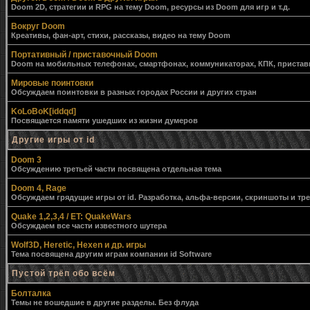
Doom 2D, стратегии и RPG на тему Doom, ресурсы из Doom для игр и т.д.
Вокруг Doom
Креативы, фан-арт, стихи, рассказы, видео на тему Doom
Портативный / приставочный Doom
Doom на мобильных телефонах, смартфонах, коммуникаторах, КПК, приставк
Мировые поинтовки
Обсуждаем поинтовки в разных городах России и других стран
KoLoBoK[iddqd]
Посвящается памяти ушедших из жизни думеров
Другие игры от id
Doom 3
Обсуждению третьей части посвящена отдельная тема
Doom 4, Rage
Обсуждаем грядущие игры от id. Разработка, альфа-версии, скриншоты и тр
Quake 1,2,3,4 / ET: QuakeWars
Обсуждаем все части известного шутера
Wolf3D, Heretic, Hexen и др. игры
Тема посвящена другим играм компании id Software
Пустой трёп обо всём
Болталка
Темы не вошедшие в другие разделы. Без флуда