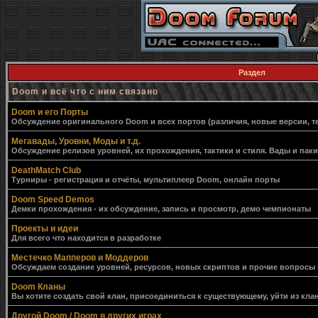
Раздел
Doom и всё что с ним связано
Doom и его Порты
Обсуждение оригинального Doom и всех портов (различия, новые версии, т
Мегавады, Уровни, Моды и т.д.
Обсуждение релизов уровней, их прохождения, тактики и стиля. Вады и пак
DeathMatch Club
Турниры - регистрация и отчёты, мультиплеер Doom, онлайн порты
Doom Speed Demos
Демки прохождения - их обсуждение, запись и просмотр, демо чемпионаты
Проекты и идеи
Для всего что находится в разработке
Местечко Мапперов и Моддеров
Обсуждаем создание уровней, ресурсов, новых скриптов и прочие вопросы
Doom Кланы
Вы хотите создать свой клан, присоединиться к существующему, уйти из клан
Другой Doom / Doom в других играх