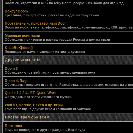
Doom 2D, стратегии и RPG на тему Doom, ресурсы из Doom для игр и т.д.
Вокруг Doom
Креативы, фан-арт, стихи, рассказы, видео на тему Doom
Портативный / приставочный Doom
Doom на мобильных телефонах, смартфонах, коммуникаторах, КПК, приставк
Мировые поинтовки
Обсуждаем поинтовки в разных городах России и других стран
KoLoBoK[iddqd]
Посвящается памяти ушедших из жизни думеров
Другие игры от id
Doom 3
Обсуждению третьей части посвящена отдельная тема
Doom 4, Rage
Обсуждаем грядущие игры от id. Разработка, альфа-версии, скриншоты и тр
Quake 1,2,3,4 / ET: QuakeWars
Обсуждаем все части известного шутера
Wolf3D, Heretic, Hexen и др. игры
Тема посвящена другим играм компании id Software
Пустой трёп обо всём
Болталка
Темы не вошедшие в другие разделы. Без флуда