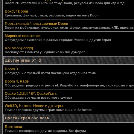
Doom 2D, стратегии и RPG на тему Doom, ресурсы из Doom для игр и т.д.
Вокруг Doom
Креативы, фан-арт, стихи, рассказы, видео на тему Doom
Портативный / приставочный Doom
Doom на мобильных телефонах, смартфонах, коммуникаторах, КПК, приставк
Мировые поинтовки
Обсуждаем поинтовки в разных городах России и других стран
KoLoBoK[iddqd]
Посвящается памяти ушедших из жизни думеров
Другие игры от id
Doom 3
Обсуждению третьей части посвящена отдельная тема
Doom 4, Rage
Обсуждаем грядущие игры от id. Разработка, альфа-версии, скриншоты и тр
Quake 1,2,3,4 / ET: QuakeWars
Обсуждаем все части известного шутера
Wolf3D, Heretic, Hexen и др. игры
Тема посвящена другим играм компании id Software
Пустой трёп обо всём
Болталка
Темы не вошедшие в другие разделы. Без флуда