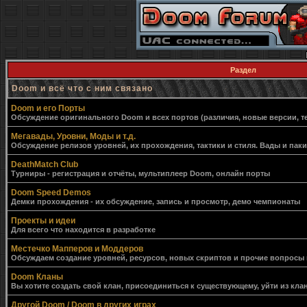
Раздел
Doom и всё что с ним связано
Doom и его Порты
Обсуждение оригинального Doom и всех портов (различия, новые версии, т
Мегавады, Уровни, Моды и т.д.
Обсуждение релизов уровней, их прохождения, тактики и стиля. Вады и пак
DeathMatch Club
Турниры - регистрация и отчёты, мультиплеер Doom, онлайн порты
Doom Speed Demos
Демки прохождения - их обсуждение, запись и просмотр, демо чемпионаты
Проекты и идеи
Для всего что находится в разработке
Местечко Мапперов и Моддеров
Обсуждаем создание уровней, ресурсов, новых скриптов и прочие вопросы
Doom Кланы
Вы хотите создать свой клан, присоединиться к существующему, уйти из клан
Другой Doom / Doom в других играх