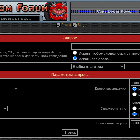
Сайт Doom Power
Поиск
Вход
Запрос
атах,
OR
для слов, которые могут быть в
Искать любое слово/поиск с языко
ачестве шаблона для частичного совпадения.
Искать все слова
Параметры запроса
Время размещения:
И
И
Упорядочить по:
п
п
Показывать первые