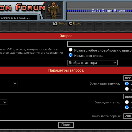
Сайт Doom Power
Поиск
Вход
Запрос
атах,
OR
для слов, которые могут быть в
Искать любое слово/поиск с языко
ачестве шаблона для частичного совпадения.
Искать все слова
Параметры запроса
Время размещения:
И
И
Упорядочить по:
п
п
Показывать первые