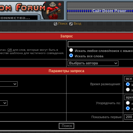
Сайт Doom Power
Поиск
Вход
Запрос
атах,
OR
для слов, которые могут быть в
Искать любое слово/поиск с языко
ачестве шаблона для частичного совпадения.
Искать все слова
Параметры запроса
Время размещения:
И
И
Упорядочить по:
п
п
Показывать первые