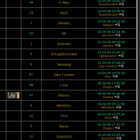
23.05.09 19:42:33
49
G-Man
TerashkevihA
23.05.09 19:38:54
23
VoyD
TerashkevihA
10.05.09 19:13:34
1
Hitherto
Dragon
02.05.09 22:34:39
32
Nil
tgw lead
22.04.09 08:35:04
2
Suntrash
nprotect
12.04.09 14:30:32
5
DrKugelschreiber
=Домinator=
12.04.09 07:44:23
9
Эмералд
Cap.America
10.04.09 18:55:36
87
Jake Crusher
Klon
06.04.09 17:53:06
99
c.imp
Dragon
06.04.09 10:36:36
47
Warrior
Ameba
04.04.09 20:11:58
4
M0chK0z
M0chK0z
04.04.09 11:25:28
10
TGA
Archi
02.04.09 17:47:57
5
Buran
Dragon
31.03.09 15:05:41
10
QuickGUI
QuickGUI