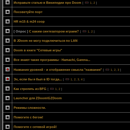
Исправьте статью в Википедии про Doom
[
1
,
2
]
Посоветуйте порт
HR m15 & m24 coop
[ Опрос ]
С каким синтезатором играем?
[
1
,
2
]
В JDoom не могу подключиться по LAN
Doom в книге "Сетевые игры"
Все знают такие программы - Hamachi, Garena...
Названия уровней - и отображение смысла "названия"
[
1
,
2
,
3
]
Эх, если бы я был в ID тогда...
[
1
,
2
,
3
,
4
]
Как стрелять из BFG
[
1
,
2
]
Launcher для ZDoom\GZDoom
Режимы сложности.
Помогите с бегом!
Помогите с сетевой игрой!