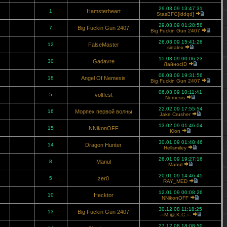
29.03.09 13:47:31
1
Hamsterheart
StasBFG[iddqd]
29.03.09 01:28:58
7
Big Fuckin Gun 2407
Big Fuckin Gun 2407
26.03.09 15:41:26
12
FalseMaster
siealex
15.03.09 00:06:23
30
Gadavre
ЛайносID
08.03.09 19:31:56
18
Angel Of Nemesis
Big Fuckin Gun 2407
06.03.09 10:11:41
5
voltfest
Nemesis
22.02.09 17:55:54
16
Морпех первой волны
Jake Crusher
13.02.09 01:46:04
15
NNikonOFF
Klon
30.01.09 01:48:46
14
Dragon Hunter
Hellsmiley
26.01.09 19:27:16
8
Manul
Manul
20.01.09 14:46:45
5
zer0
RAY_MED
12.01.09 00:08:26
10
Hecktor
NNikonOFF
30.12.08 11:18:25
13
Big Fuckin Gun 2407
-=M.@.K.C.=-
27.12.08 18:08:50