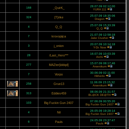
28.07.09 02:12:00
168
_QuirK_
YURA 111
25.07.09 18:35:06
324
[T]rike
Dragon
25.07.09 15:33:39
4
Q_Q
Q_Q
21.07.09 12:58:18
7
krovopijca
Jake Crusher
20.07.09 10:14:18
3
j_onion
Y-Dr. Now
16.07.09 10:03:39
28
/Last_Hero***
Archi
15.07.09 08:17:46
277
MAZter[iddqd]
Arsenikum
30.06.09 02:11:00
7
Vorpo
Hitherto
11.06.09 15:15:32
258
Grue13
Arsenikum
08.06.09 21:31:57
313
Eddies459
BL@CK DE@TH
07.06.09 00:55:20
103
Big Fuckin Gun 2407
Big Fuckin Gun 2407
26.05.09 19:28:14
4
Nil
Big Fuckin Gun 2407
24.05.09 23:37:47
6
Pauls
Pauls