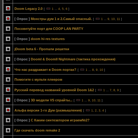
Doom Legacy 2.0
[
1
...
4
,
5
,
6
]
[ Опрос ]
Монстры дум 1 и 2.Самый опасный.
[
1
...
9
,
10
,
11
]
Посоветуйте порт для COOP LAN PARTY
[ Опрос ]
doom hi-res textures
jDoom beta 6 - Пропали решетки
[ Опрос ]
DoomI & DoomII Nightmare (тактика прохождения)
Что нас раздражает в Doom портах?
[
1
...
8
,
9
,
10
]
Помогите с мульти плеером
Русский перевод названий уровней Doom 1&2
[
1
...
7
,
8
,
9
]
[ Опрос ]
3D модели VS спрайты...
[
1
...
9
,
10
,
11
]
Альфа версии 1-го Дум (размышления)
[
1
,
2
,
3
,
4
]
[ Опрос ]
С Каким синтезатором играем№2?
Где скачать doom remake 2