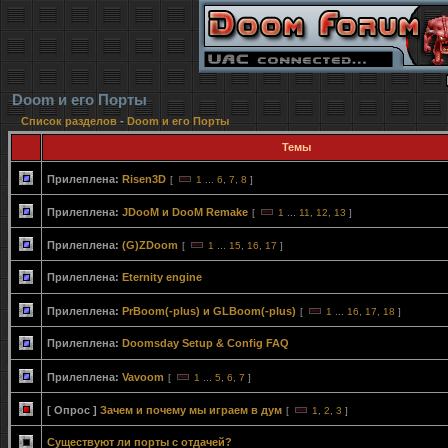
Doom и его Порты
Список разделов
-
Doom и его Порты
Темы
Прилеплена:
Risen3D
[
1
...
6
,
7
,
8
]
Прилеплена:
JDooM и DooM Remake
[
1
...
11
,
12
,
13
]
Прилеплена:
(G)ZDoom
[
1
...
15
,
16
,
17
]
Прилеплена:
Eternity engine
Прилеплена:
PrBoom(-plus) и GLBoom(-plus)
[
1
...
16
,
17
,
18
]
Прилеплена:
Doomsday Setup & Config FAQ
Прилеплена:
Vavoom
[
1
...
5
,
6
,
7
]
[ Опрос ]
Зачем и почему мы играем в дум
[
1
,
2
,
3
]
Существуют ли порты с отдачей?