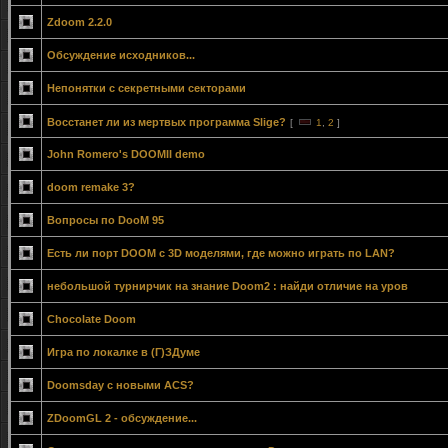
Zdoom 2.2.0
Обсуждение исходников...
Непонятки с секретными секторами
Восстанет ли из мертвых программа Slige?
[
1
,
2
]
John Romero's DOOMII demo
doom remake 3?
Вопросы по DooM 95
Есть ли порт DOOM с 3D моделями, где можно играть по LAN?
небольшой турнирчик на знание Doom2 : найди отличие на уров
Chocolate Doom
Игра по локалке в (Г)ЗДуме
Doomsday с новыми ACS?
ZDoomGL 2 - обсуждение...