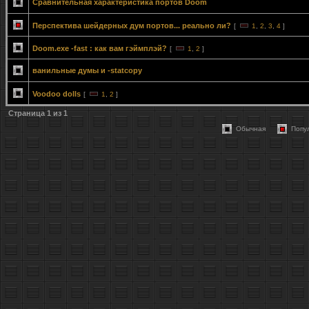
Сравнительная характеристика портов Doom
Перспектива шейдерных дум портов... реально ли?
[
1
,
2
,
3
,
4
]
Doom.exe -fast : как вам гэймплэй?
[
1
,
2
]
ванильные думы и -statcopy
Voodoo dolls
[
1
,
2
]
Страница
1
из
1
Обычная
Попу