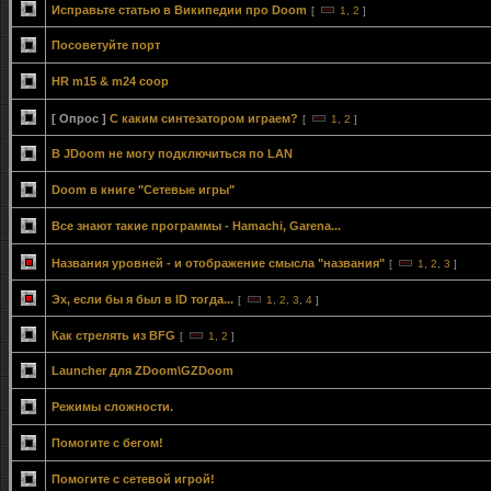
Исправьте статью в Википедии про Doom
[
1
,
2
]
Посоветуйте порт
HR m15 & m24 coop
[ Опрос ]
С каким синтезатором играем?
[
1
,
2
]
В JDoom не могу подключиться по LAN
Doom в книге "Сетевые игры"
Все знают такие программы - Hamachi, Garena...
Названия уровней - и отображение смысла "названия"
[
1
,
2
,
3
]
Эх, если бы я был в ID тогда...
[
1
,
2
,
3
,
4
]
Как стрелять из BFG
[
1
,
2
]
Launcher для ZDoom\GZDoom
Режимы сложности.
Помогите с бегом!
Помогите с сетевой игрой!