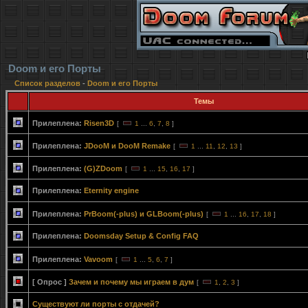
Doom и его Порты
Список разделов
-
Doom и его Порты
Темы
Прилеплена:
Risen3D
[
1
...
6
,
7
,
8
]
Прилеплена:
JDooM и DooM Remake
[
1
...
11
,
12
,
13
]
Прилеплена:
(G)ZDoom
[
1
...
15
,
16
,
17
]
Прилеплена:
Eternity engine
Прилеплена:
PrBoom(-plus) и GLBoom(-plus)
[
1
...
16
,
17
,
18
]
Прилеплена:
Doomsday Setup & Config FAQ
Прилеплена:
Vavoom
[
1
...
5
,
6
,
7
]
[ Опрос ]
Зачем и почему мы играем в дум
[
1
,
2
,
3
]
Существуют ли порты с отдачей?