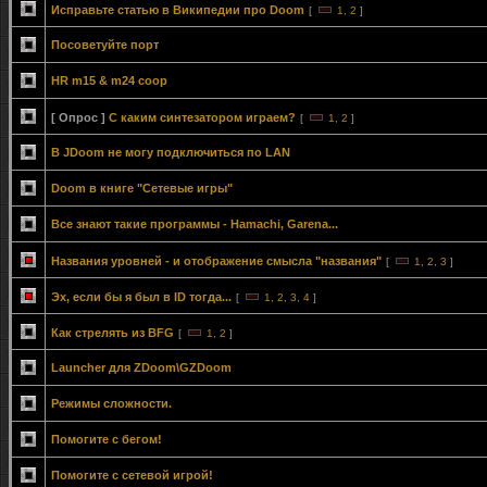
Исправьте статью в Википедии про Doom
[
1
,
2
]
Посоветуйте порт
HR m15 & m24 coop
[ Опрос ]
С каким синтезатором играем?
[
1
,
2
]
В JDoom не могу подключиться по LAN
Doom в книге "Сетевые игры"
Все знают такие программы - Hamachi, Garena...
Названия уровней - и отображение смысла "названия"
[
1
,
2
,
3
]
Эх, если бы я был в ID тогда...
[
1
,
2
,
3
,
4
]
Как стрелять из BFG
[
1
,
2
]
Launcher для ZDoom\GZDoom
Режимы сложности.
Помогите с бегом!
Помогите с сетевой игрой!