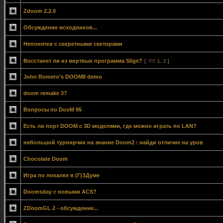
Zdoom 2.2.0
Обсуждение исходников...
Непонятки с секретными секторами
Восстанет ли из мертвых программа Slige?
[
1
,
2
]
John Romero's DOOMII demo
doom remake 3?
Вопросы по DooM 95
Есть ли порт DOOM с 3D моделями, где можно играть по LAN?
небольшой турнирчик на знание Doom2 : найди отличие на уров
Chocolate Doom
Игра по локалке в (Г)ЗДуме
Doomsday с новыми ACS?
ZDoomGL 2 - обсуждение...