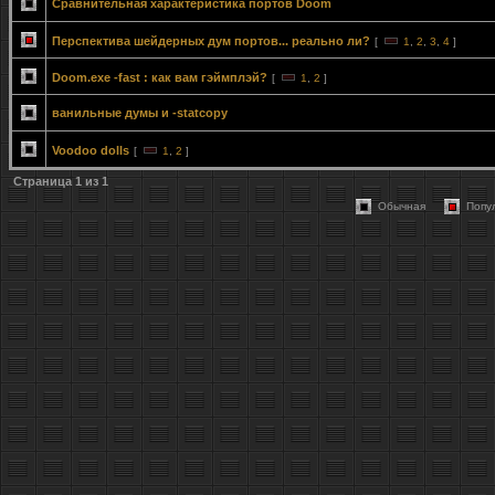
Сравнительная характеристика портов Doom
Перспектива шейдерных дум портов... реально ли?
[
1
,
2
,
3
,
4
]
Doom.exe -fast : как вам гэймплэй?
[
1
,
2
]
ванильные думы и -statcopy
Voodoo dolls
[
1
,
2
]
Страница
1
из
1
Обычная
Попу