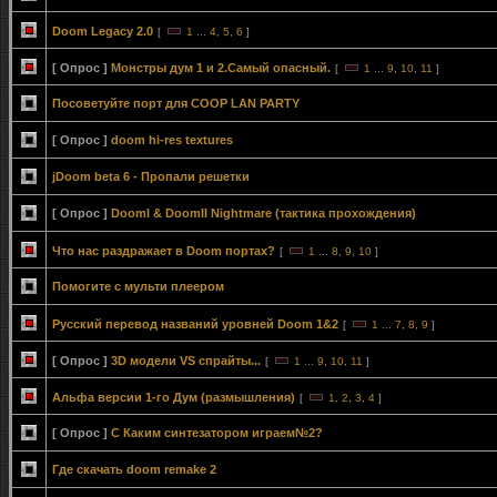
Doom Legacy 2.0
[
1
...
4
,
5
,
6
]
[ Опрос ]
Монстры дум 1 и 2.Самый опасный.
[
1
...
9
,
10
,
11
]
Посоветуйте порт для COOP LAN PARTY
[ Опрос ]
doom hi-res textures
jDoom beta 6 - Пропали решетки
[ Опрос ]
DoomI & DoomII Nightmare (тактика прохождения)
Что нас раздражает в Doom портах?
[
1
...
8
,
9
,
10
]
Помогите с мульти плеером
Русский перевод названий уровней Doom 1&2
[
1
...
7
,
8
,
9
]
[ Опрос ]
3D модели VS спрайты...
[
1
...
9
,
10
,
11
]
Альфа версии 1-го Дум (размышления)
[
1
,
2
,
3
,
4
]
[ Опрос ]
С Каким синтезатором играем№2?
Где скачать doom remake 2