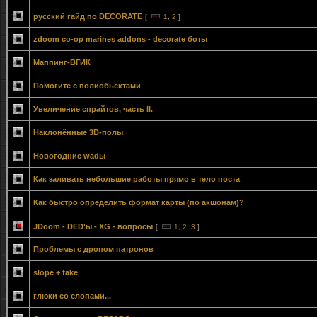
русский гайд по DECORATE
[
1
,
2
]
zdoom co-op marines addons - decorate боты
Маппинг-ВГИК
Помогите с полиобьектами
Увеличение спрайтов, часть II.
Наклонённые 3D-полы
Новогодние wadы
Как заливать небольшие работы прямо в тело поста
Как быстро определить формат карты (по акшонам)?
JDoom - DED'ы - XG - вопросы
[
1
,
2
,
3
]
Проблемы с дропом патронов
slope + fake
глюки со слопами...