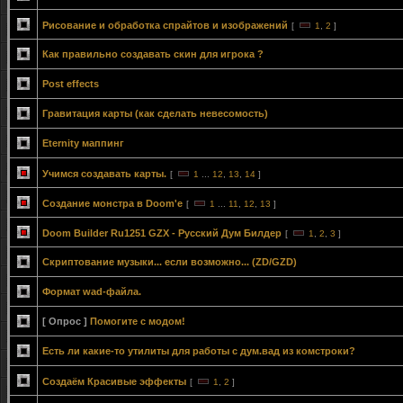
Рисование и обработка спрайтов и изображений
[
1
,
2
]
Как правильно создавать скин для игрока ?
Post effects
Гравитация карты (как сделать невесомость)
Eternity маппинг
Учимся создавать карты.
[
1
...
12
,
13
,
14
]
Создание монстра в Doom'e
[
1
...
11
,
12
,
13
]
Doom Builder Ru1251 GZX - Русский Дум Билдер
[
1
,
2
,
3
]
Скриптование музыки... если возможно... (ZD/GZD)
Формат wad-файла.
[ Опрос ]
Помогите с модом!
Есть ли какие-то утилиты для работы с дум.вад из комстроки?
Создаём Красивые эффекты
[
1
,
2
]