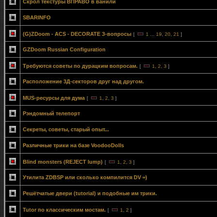
Скрол текстуры ВПРАВО в ванили
SBARINFO
(G)ZDoom - ACS - DECORATE З-вопросы
[
1
...
19
,
20
,
21
]
GZDoom Russian Configuration
Требуются советы по дурацким вопросам.
[
1
,
2
,
3
]
Расположение 3Д-секторов друг над другом.
MUS-ресурсы для дума
[
1
,
2
,
3
]
Рэндомный телепорт
Секреты, советы, старый опыт...
Различные трики на базе VoodooDolls
Blind monsters (REJECT lump)
[
1
,
2
,
3
]
Утилита ZDBSP или сколько компилится DV =)
Решётчатые двери (tutorial) и подобные им трики.
Tutor по классическим мостам.
[
1
,
2
]