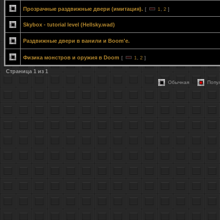
Прозрачные раздвижные двери (имитация).
[
1
,
2
]
Skybox - tutorial level (Hellsky.wad)
Раздвижные двери в ванили и Boom'е.
Физика монстров и оружия в Doom
[
1
,
2
]
Страница
1
из
1
Обычная
Попу