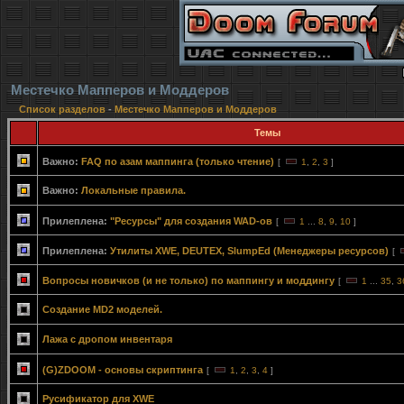
Местечко Мапперов и Моддеров
Список разделов
-
Местечко Мапперов и Моддеров
Темы
Важно:
FAQ по азам маппинга (только чтение)
[
1
,
2
,
3
]
Важно:
Локальные правила.
Прилеплена:
"Ресурсы" для создания WAD-ов
[
1
...
8
,
9
,
10
]
Прилеплена:
Утилиты XWE, DEUTEX, SlumpEd (Менеджеры ресурсов)
[
Вопросы новичков (и не только) по маппингу и моддингу
[
1
...
35
,
3
Создание MD2 моделей.
Лажа с дропом инвентаря
(G)ZDOOM - основы скриптинга
[
1
,
2
,
3
,
4
]
Русификатор для XWE