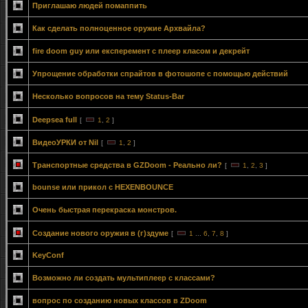
Приглашаю людей помаппить
Как сделать полноценное оружие Архвайла?
fire doom guy или експеремент с плеер класом и декрейт
Упрощение обработки спрайтов в фотошопе с помощью действий
Несколько вопросов на тему Status-Bar
Deepsea full
[
1
,
2
]
ВидеоУРКИ от Nil
[
1
,
2
]
Транспортные средства в GZDoom - Реально ли?
[
1
,
2
,
3
]
bounse или прикол с HEXENBOUNCE
Очень быстрая перекраска монстров.
Создание нового оружия в (г)здуме
[
1
...
6
,
7
,
8
]
KeyConf
Возможно ли создать мультиплеер с классами?
вопрос по созданию новых классов в ZDoom