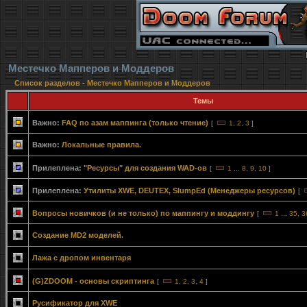
Местечко Мапперов и Моддеров
Список разделов
-
Местечко Мапперов и Моддеров
Темы
Важно:
FAQ по азам маппинга (только чтение)
[
1
,
2
,
3
]
Важно:
Локальные правила.
Прилеплена:
"Ресурсы" для создания WAD-ов
[
1
...
8
,
9
,
10
]
Прилеплена:
Утилиты XWE, DEUTEX, SlumpEd (Менеджеры ресурсов)
[
Вопросы новичков (и не только) по маппингу и моддингу
[
1
...
35
,
3
Создание MD2 моделей.
Лажа с дропом инвентаря
(G)ZDOOM - основы скриптинга
[
1
,
2
,
3
,
4
]
Русификатор для XWE