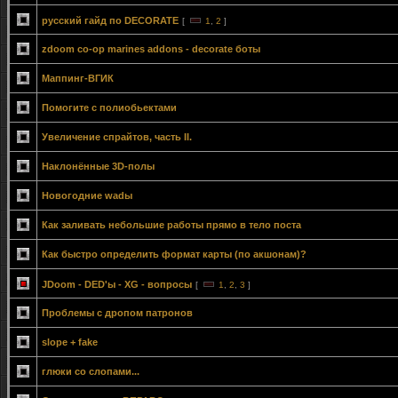
русский гайд по DECORATE
[
1
,
2
]
zdoom co-op marines addons - decorate боты
Маппинг-ВГИК
Помогите с полиобьектами
Увеличение спрайтов, часть II.
Наклонённые 3D-полы
Новогодние wadы
Как заливать небольшие работы прямо в тело поста
Как быстро определить формат карты (по акшонам)?
JDoom - DED'ы - XG - вопросы
[
1
,
2
,
3
]
Проблемы с дропом патронов
slope + fake
глюки со слопами...