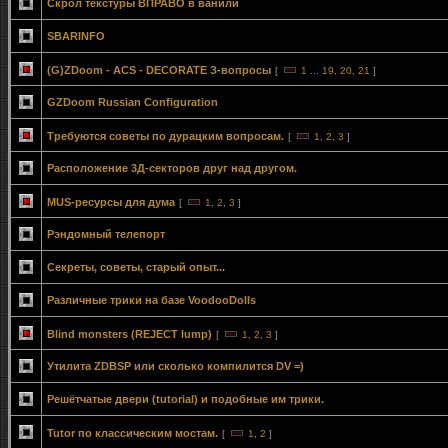
Скрол текстуры ВПРАВО в ванили
SBARINFO
(G)ZDoom - ACS - DECORATE З-вопросы
[
1
...
19
,
20
,
21
]
GZDoom Russian Configuration
Требуются советы по дурацким вопросам.
[
1
,
2
,
3
]
Расположение 3Д-секторов друг над другом.
MUS-ресурсы для дума
[
1
,
2
,
3
]
Рэндомный телепорт
Секреты, советы, старый опыт...
Различные трики на базе VoodooDolls
Blind monsters (REJECT lump)
[
1
,
2
,
3
]
Утилита ZDBSP или сколько компилится DV =)
Решётчатые двери (tutorial) и подобные им трики.
Tutor по классическим мостам.
[
1
,
2
]