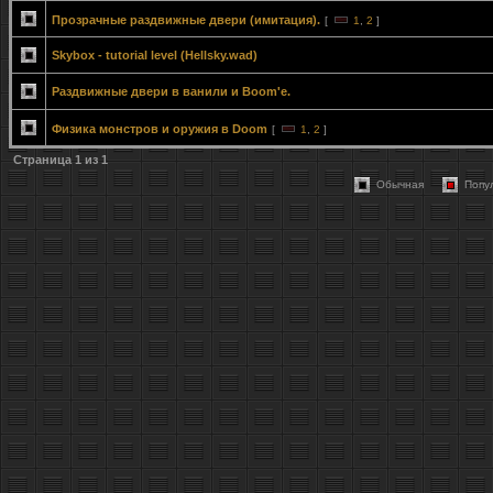
Прозрачные раздвижные двери (имитация).
[
1
,
2
]
Skybox - tutorial level (Hellsky.wad)
Раздвижные двери в ванили и Boom'е.
Физика монстров и оружия в Doom
[
1
,
2
]
Страница
1
из
1
Обычная
Попу