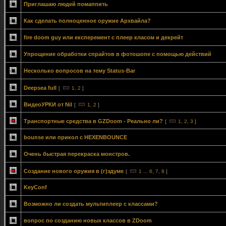
Приглашаю людей помаппить
Как сделать полноценное оружие Архвайла?
fire doom guy или експеремент с плеер класом и декрейт
Упрощение обработки спрайтов в фотошопе с помощью действий
Несколько вопросов на тему Status-Bar
Deepsea full
[
1
,
2
]
ВидеоУРКИ от Nil
[
1
,
2
]
Транспортные средства в GZDoom - Реально ли?
[
1
,
2
,
3
]
bounse или прикол с HEXENBOUNCE
Очень быстрая перекраска монстров.
Создание нового оружия в (г)здуме
[
1
...
6
,
7
,
8
]
KeyConf
Возможно ли создать мультиплеер с классами?
вопрос по созданию новых классов в ZDoom