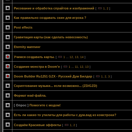
Рисование и обработка спрайтов и изображений
[
1
,
2
]
Как правильно создавать скин для игрока ?
Post effects
Гравитация карты (как сделать невесомость)
Eternity маппинг
Учимся создавать карты.
[
1
...
12
,
13
,
14
]
Создание монстра в Doom'e
[
1
...
11
,
12
,
13
]
Doom Builder Ru1251 GZX - Русский Дум Билдер
[
1
,
2
,
3
]
Скриптование музыки... если возможно... (ZD/GZD)
Формат wad-файла.
[ Опрос ]
Помогите с модом!
Есть ли какие-то утилиты для работы с дум.вад из комстроки?
Создаём Красивые эффекты
[
1
,
2
]