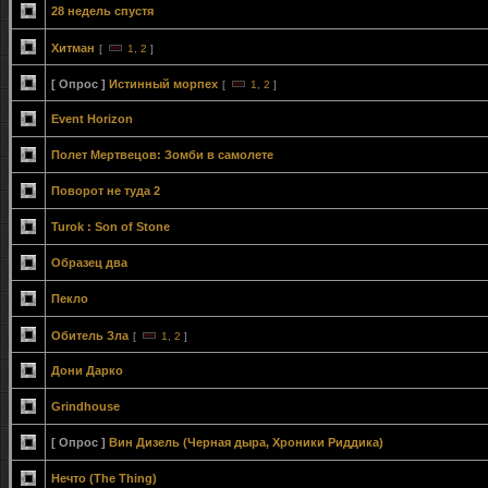
28 недель спустя
Хитман
[
1
,
2
]
[ Опрос ]
Истинный морпех
[
1
,
2
]
Event Horizon
Полет Мертвецов: Зомби в самолете
Поворот не туда 2
Turok : Son of Stone
Образец два
Пекло
Обитель Зла
[
1
,
2
]
Дони Дарко
Grindhouse
[ Опрос ]
Вин Дизель (Черная дыра, Хроники Риддика)
Нечто (The Thing)