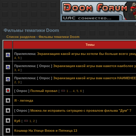
Фильмы тематики Doom
Список разделов
-
Фильмы тематики Doom
Темы
Прилеплена:
Экранизацию какой игры вы хотели бы больше всего уви
4
,
5
]
Прилеплена:
[ Опрос ]
Экранизация какой игры вам кажется наиболее 
3
,
4
]
Прилеплена:
[ Опрос ]
Экранизация какой игры вам кажется НАИМЕНЕЕ
2
,
3
]
[ Опрос ]
Полный провал
[
1
...
4
,
5
,
6
]
Я - легенда
[ Опрос ]
Можна ли исправить ситуацию с провалом фильма "Дум" ?
Куб
[
1
,
2
]
Кошмар На Улице Вязов и Пятница 13