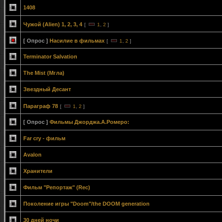
1408
Чужой (Alien) 1, 2, 3, 4
[
1
,
2
]
[ Опрос ]
Насилие в фильмах
[
1
,
2
]
Terminator Salvation
The Mist (Мгла)
Звездный Десант
Параграф 78
[
1
,
2
]
[ Опрос ]
Фильмы Джорджа.А.Ромеро:
Far cry - фильм
Avalon
Хранители
Фильм "Репортаж" (Rec)
Поколение игры "Doom"/the DOOM generation
30 дней ночи