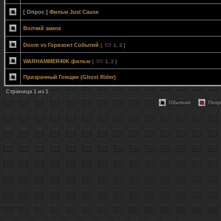
[ Опрос ]
Фильм Just Cause
Волчий замок
Doom vs Горизонт Событий
[
1
,
2
]
WARHAMMER40K фильм
[
1
,
2
]
Призрачный Гонщик (Ghost Rider)
Страница
1
из
1
Обычная
Попу