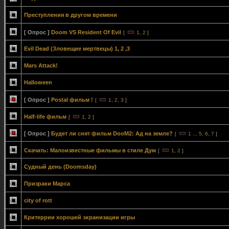
Преступления в другом времени
[ Опрос ]
Doom VS Resident Of Evil
[
1
,
2
]
Evil Dead (Зловещие мертвецы) 1, 2 ,3
Mars Attack!
Halloween
[ Опрос ]
Postal фильм !
[
1
,
2
,
3
]
Half-life фильм
[
1
,
2
]
[ Опрос ]
Будет ли снят фильм DooM2: Ад на земле?
[
1
...
5
,
6
,
7
]
Скачать: Малоизвестные фильмы в стиле Дум
[
1
,
2
]
Судный день (Doomsday)
Призраки Марса
city of rott
Критеррии хорошей экранизации игры