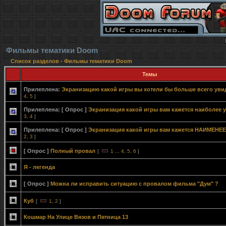
Фильмы тематики Doom
Список разделов
-
Фильмы тематики Doom
Темы
Прилеплена:
Экранизацию какой игры вы хотели бы больше всего уви
4
,
5
]
Прилеплена:
[ Опрос ]
Экранизация какой игры вам кажется наиболее 
3
,
4
]
Прилеплена:
[ Опрос ]
Экранизация какой игры вам кажется НАИМЕНЕЕ
2
,
3
]
[ Опрос ]
Полный провал
[
1
...
4
,
5
,
6
]
Я - легенда
[ Опрос ]
Можна ли исправить ситуацию с провалом фильма "Дум" ?
Куб
[
1
,
2
]
Кошмар На Улице Вязов и Пятница 13