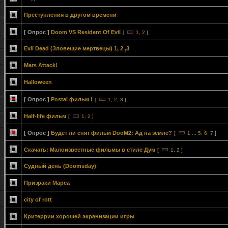
Преступления в другом времени
[ Опрос ]
Doom VS Resident Of Evil
[
1
,
2
]
Evil Dead (Зловещие мертвецы) 1, 2 ,3
Mars Attack!
Halloween
[ Опрос ]
Postal фильм !
[
1
,
2
,
3
]
Half-life фильм
[
1
,
2
]
[ Опрос ]
Будет ли снят фильм DooM2: Ад на земле?
[
1
...
5
,
6
,
7
]
Скачать: Малоизвестные фильмы в стиле Дум
[
1
,
2
]
Судный день (Doomsday)
Призраки Марса
city of rott
Критеррии хорошей экранизации игры