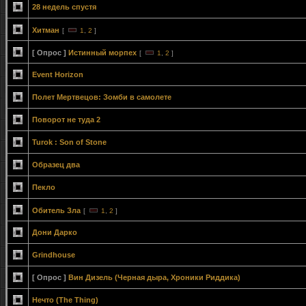
28 недель спустя
Хитман
[
1
,
2
]
[ Опрос ]
Истинный морпех
[
1
,
2
]
Event Horizon
Полет Мертвецов: Зомби в самолете
Поворот не туда 2
Turok : Son of Stone
Образец два
Пекло
Обитель Зла
[
1
,
2
]
Дони Дарко
Grindhouse
[ Опрос ]
Вин Дизель (Черная дыра, Хроники Риддика)
Нечто (The Thing)