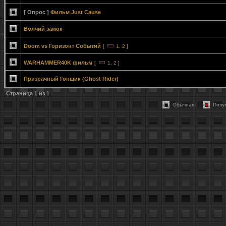
[ Опрос ]
Фильм Just Cause
Волчий замок
Doom vs Горизонт Событий
[
1
,
2
]
WARHAMMER40K фильм
[
1
,
2
]
Призрачный Гонщик (Ghost Rider)
Страница
1
из
1
Обычная
Попу