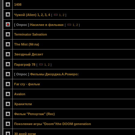
1408
Чужой (Alien) 1, 2, 3, 4
[
1
,
2
]
[ Опрос ]
Насилие в фильмах
[
1
,
2
]
Terminator Salvation
The Mist (Мгла)
Звездный Десант
Параграф 78
[
1
,
2
]
[ Опрос ]
Фильмы Джорджа.А.Ромеро:
Far cry - фильм
Avalon
Хранители
Фильм "Репортаж" (Rec)
Поколение игры "Doom"/the DOOM generation
30 дней ночи