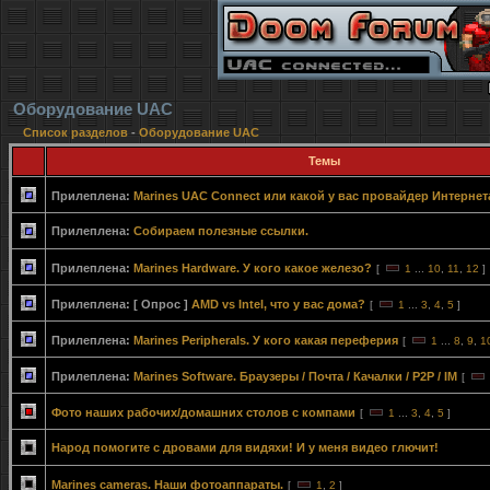
Оборудование UAC
Список разделов
-
Оборудование UAC
Темы
Прилеплена:
Marines UAC Connect или какой у вас провайдер Интернет
Прилеплена:
Собираем полезные ссылки.
Прилеплена:
Marines Hardware. У кого какое железо?
[
1
...
10
,
11
,
12
]
Прилеплена:
[ Опрос ]
AMD vs Intel, что у вас дома?
[
1
...
3
,
4
,
5
]
Прилеплена:
Marines Peripherals. У кого какая переферия
[
1
...
8
,
9
,
1
Прилеплена:
Marines Software. Браузеры / Почта / Качалки / P2P / IM
[
Фото наших рабочих/домашних столов с компами
[
1
...
3
,
4
,
5
]
Народ помогите с дровами для видяхи! И у меня видео глючит!
Marines cameras. Наши фотоаппараты.
[
1
,
2
]