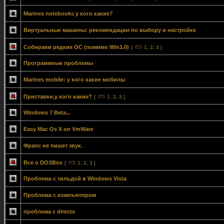
Marines notebooks у кого какие?
Виртуальные машины: рекомендации по выбору и настройке
Собираем редкие ОС (помимо Win1.0)
[
1
,
2
,
3
]
Программные проблемы
Marines mobile: у кого какие мобилы
Приставки,у кого какие?
[
1
,
2
,
3
]
Windows 7 Beta...
Easy Mac Os X on VmWare
Фрапс не пишет звук.
Все о DOSBox
[
1
,
2
,
3
]
Проблема с тильдой в Windows Vista
Проблема с компьютером
проблема с directx