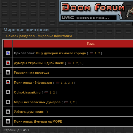
Мировые поинтовки
Список разделов
-
Мировые поинтовки
Темы
Прилеплена:
Ищу думеров из моего города
[
1
,
2
]
Думеры Украины! Еднаймося!
[
1
,
2
,
3
]
Германия на проводе
Поинтовка - 6 февраля
[
1
,
2
,
3
,
4
]
Odnoklassniki.ru
[
1
,
2
]
Марш несогласных думеров
[
1
,
2
]
Узбекча дум-поинт :)
Поинтовка: Думеры на МОРЕ
Страница
1
из
1