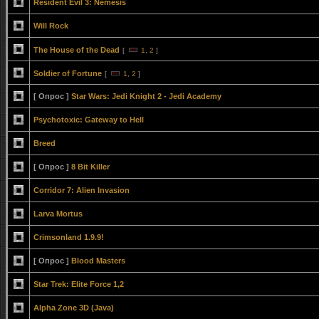
Resident Evil 3: Nemesis
Will Rock
The House of the Dead
[
1
,
2
]
Soldier of Fortune
[
1
,
2
]
[ Опрос ]
Star Wars: Jedi Knight 2 - Jedi Academy
Psychotoxic: Gateway to Hell
Breed
[ Опрос ]
8 Bit Killer
Corridor 7: Alien Invasion
Larva Mortus
Crimsonland 1.9.9!
[ Опрос ]
Blood Masters
Star Trek: Elite Force 1,2
Alpha Zone 3D (Java)