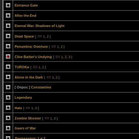
Entrance Gate
After the End
Eternal War: Shadows of Light
Dead Space
[
1
,
2
]
Penumbra: Overture
[
1
,
2
]
Clive Barker's Undying
[
1
,
2
,
3
]
TUROKи
[
1
,
2
]
Alone in the Dark
[
1
,
2
]
[ Опрос ]
Constantine
Legendary
Halo
[
1
,
2
]
Zombie Shooter
[
1
,
2
]
Gears of War
Ликвидатор: 1 и 2