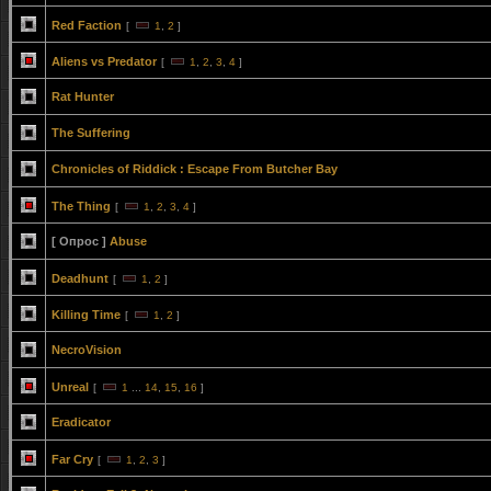
Red Faction
[
1
,
2
]
Aliens vs Predator
[
1
,
2
,
3
,
4
]
Rat Hunter
The Suffering
Chronicles of Riddick : Escape From Butcher Bay
The Thing
[
1
,
2
,
3
,
4
]
[ Опрос ]
Abuse
Deadhunt
[
1
,
2
]
Killing Time
[
1
,
2
]
NecroVision
Unreal
[
1
...
14
,
15
,
16
]
Eradicator
Far Cry
[
1
,
2
,
3
]