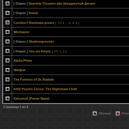
[ Опрос ]
Starship Troopers aka Звезданутый Десант
[ Опрос ]
Kreed
Corridor7-Renimata proect
[
1
...
4
,
5
,
6
]
Witchaven
[ Опрос ]
Shadowgrounds
[ Опрос ]
You are Empty
[
1
,
2
]
Alpha Prime
War§ow
The Fortress of Dr. Radiaki
KISS Psycho Circus: The Nightmare Child
Exhumed (Power Slave)
Страница
1
из
2
Обычная
Попу