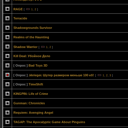
RAGE
[
1
,
2
]
Terracide
Shadowgrounds Survivor
Realms of the Haunting
Shadow Warrior
[
1
,
2
]
Kill Deal: Убойное Дело
[ Опрос ]
Bad Toys 3D
[ Опрос ]
.kkrieger. Шутер размером меньше 100 кб!
[
1
,
2
,
3
]
[ Опрос ]
ТimeShift
KINGPIN: Life of Crime
Gunman: Chronicles
Requiem: Avenging Angel
TAGAP: The Apocalyptic Game About Pinguins