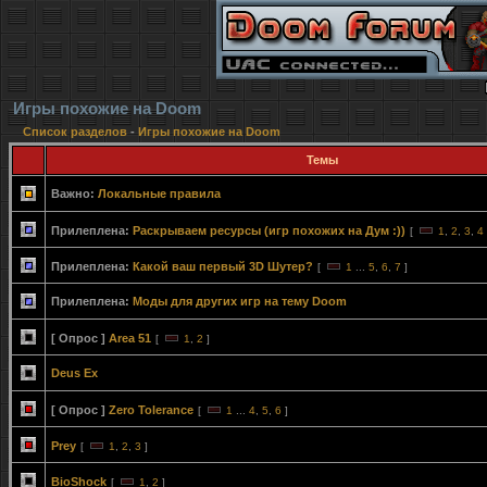
Игры похожие на Doom
Список разделов
-
Игры похожие на Doom
Темы
Важно:
Локальные правила
Прилеплена:
Раскрываем ресурсы (игр похожих на Дум :))
[
1
,
2
,
3
,
4
Прилеплена:
Какой ваш первый 3D Шутер?
[
1
...
5
,
6
,
7
]
Прилеплена:
Моды для других игр на тему Doom
[ Опрос ]
Area 51
[
1
,
2
]
Deus Ex
[ Опрос ]
Zero Tolerance
[
1
...
4
,
5
,
6
]
Prey
[
1
,
2
,
3
]
BioShock
[
1
,
2
]