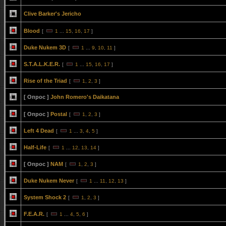
Clive Barker's Jericho
Blood
[
1
...
15
,
16
,
17
]
Duke Nukem 3D
[
1
...
9
,
10
,
11
]
S.T.A.L.K.E.R.
[
1
...
15
,
16
,
17
]
Rise of the Triad
[
1
,
2
,
3
]
[ Опрос ]
John Romero's Daikatana
[ Опрос ]
Postal
[
1
,
2
,
3
]
Left 4 Dead
[
1
...
3
,
4
,
5
]
Half-Life
[
1
...
12
,
13
,
14
]
[ Опрос ]
NAM
[
1
,
2
,
3
]
Duke Nukem Never
[
1
...
11
,
12
,
13
]
System Shock 2
[
1
,
2
,
3
]
F.E.A.R.
[
1
...
4
,
5
,
6
]