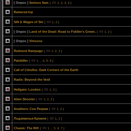
[ Опрос ]
Serious Sam
[
1
,
2
,
3
,
4
]
Вивисектор
SiN & Wages of Sin
[
1
,
2
]
[ Опрос ]
Land of the Dead: Road to Fiddler's Green.
[
1
,
2
]
[ Опрос ]
Virtuoso
Redneck Rampage
[
1
,
2
,
3
]
Painkiller
[
1
...
4
,
5
,
6
]
Call of Cthulhu: Dark Corners of the Earth
Radix: Beyond the Void
Hellgate: London
[
1
,
2
]
Alien Shooter
[
1
,
2
,
3
]
Анабиоз: Сон Разума
[
1
,
2
]
Подземелья Кремля
[
1
,
2
]
Chasm: The Rift
[
1
...
5
,
6
,
7
]