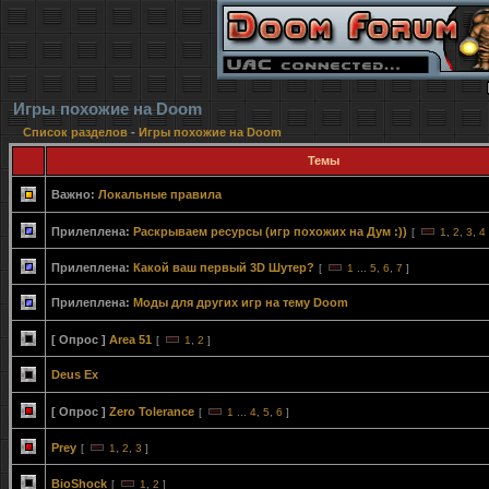
Игры похожие на Doom
Список разделов
-
Игры похожие на Doom
Темы
Важно:
Локальные правила
Прилеплена:
Раскрываем ресурсы (игр похожих на Дум :))
[
1
,
2
,
3
,
4
Прилеплена:
Какой ваш первый 3D Шутер?
[
1
...
5
,
6
,
7
]
Прилеплена:
Моды для других игр на тему Doom
[ Опрос ]
Area 51
[
1
,
2
]
Deus Ex
[ Опрос ]
Zero Tolerance
[
1
...
4
,
5
,
6
]
Prey
[
1
,
2
,
3
]
BioShock
[
1
,
2
]