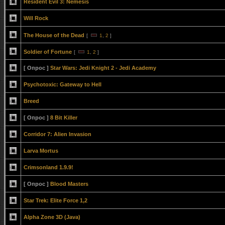
Resident Evil 3: Nemesis
Will Rock
The House of the Dead
[
1
,
2
]
Soldier of Fortune
[
1
,
2
]
[ Опрос ]
Star Wars: Jedi Knight 2 - Jedi Academy
Psychotoxic: Gateway to Hell
Breed
[ Опрос ]
8 Bit Killer
Corridor 7: Alien Invasion
Larva Mortus
Crimsonland 1.9.9!
[ Опрос ]
Blood Masters
Star Trek: Elite Force 1,2
Alpha Zone 3D (Java)