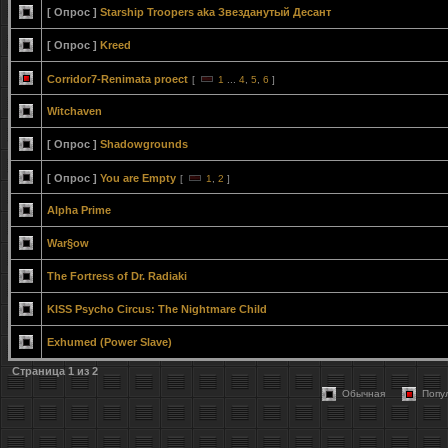
[ Опрос ]
Starship Troopers aka Звезданутый Десант
[ Опрос ]
Kreed
Corridor7-Renimata proect
[
1
...
4
,
5
,
6
]
Witchaven
[ Опрос ]
Shadowgrounds
[ Опрос ]
You are Empty
[
1
,
2
]
Alpha Prime
War§ow
The Fortress of Dr. Radiaki
KISS Psycho Circus: The Nightmare Child
Exhumed (Power Slave)
Страница
1
из
2
Обычная
Попу