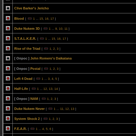
Clive Barker's Jericho
Blood
[
1
...
15
,
16
,
17
]
Duke Nukem 3D
[
1
...
9
,
10
,
11
]
S.T.A.L.K.E.R.
[
1
...
15
,
16
,
17
]
Rise of the Triad
[
1
,
2
,
3
]
[ Опрос ]
John Romero's Daikatana
[ Опрос ]
Postal
[
1
,
2
,
3
]
Left 4 Dead
[
1
...
3
,
4
,
5
]
Half-Life
[
1
...
12
,
13
,
14
]
[ Опрос ]
NAM
[
1
,
2
,
3
]
Duke Nukem Never
[
1
...
11
,
12
,
13
]
System Shock 2
[
1
,
2
,
3
]
F.E.A.R.
[
1
...
4
,
5
,
6
]