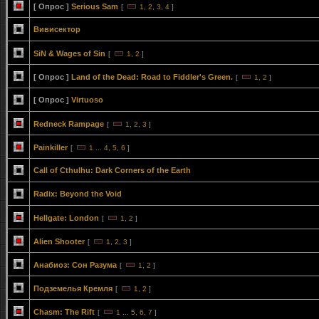
[ Опрос ]
Serious Sam
[
1
,
2
,
3
,
4
]
Вивисектор
SiN & Wages of Sin
[
1
,
2
]
[ Опрос ]
Land of the Dead: Road to Fiddler's Green.
[
1
,
2
]
[ Опрос ]
Virtuoso
Redneck Rampage
[
1
,
2
,
3
]
Painkiller
[
1
...
4
,
5
,
6
]
Call of Cthulhu: Dark Corners of the Earth
Radix: Beyond the Void
Hellgate: London
[
1
,
2
]
Alien Shooter
[
1
,
2
,
3
]
Анабиоз: Сон Разума
[
1
,
2
]
Подземелья Кремля
[
1
,
2
]
Chasm: The Rift
[
1
...
5
,
6
,
7
]