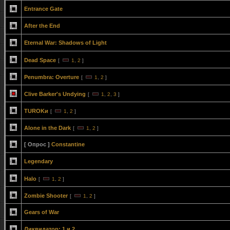
Entrance Gate
After the End
Eternal War: Shadows of Light
Dead Space
[
1
,
2
]
Penumbra: Overture
[
1
,
2
]
Clive Barker's Undying
[
1
,
2
,
3
]
TUROKи
[
1
,
2
]
Alone in the Dark
[
1
,
2
]
[ Опрос ]
Constantine
Legendary
Halo
[
1
,
2
]
Zombie Shooter
[
1
,
2
]
Gears of War
Ликвидатор: 1 и 2