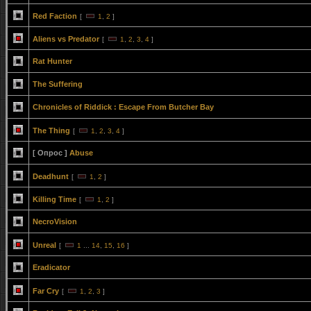
Red Faction
[
1
,
2
]
Aliens vs Predator
[
1
,
2
,
3
,
4
]
Rat Hunter
The Suffering
Chronicles of Riddick : Escape From Butcher Bay
The Thing
[
1
,
2
,
3
,
4
]
[ Опрос ]
Abuse
Deadhunt
[
1
,
2
]
Killing Time
[
1
,
2
]
NecroVision
Unreal
[
1
...
14
,
15
,
16
]
Eradicator
Far Cry
[
1
,
2
,
3
]