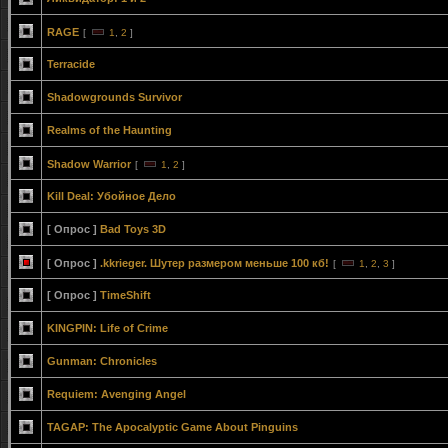
RAGE
[
1
,
2
]
Terracide
Shadowgrounds Survivor
Realms of the Haunting
Shadow Warrior
[
1
,
2
]
Kill Deal: Убойное Дело
[ Опрос ]
Bad Toys 3D
[ Опрос ]
.kkrieger. Шутер размером меньше 100 кб!
[
1
,
2
,
3
]
[ Опрос ]
ТimeShift
KINGPIN: Life of Crime
Gunman: Chronicles
Requiem: Avenging Angel
TAGAP: The Apocalyptic Game About Pinguins