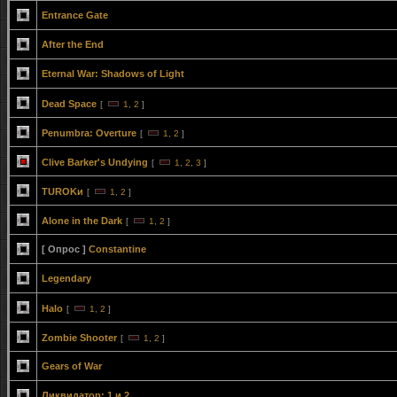
Entrance Gate
After the End
Eternal War: Shadows of Light
Dead Space
[
1
,
2
]
Penumbra: Overture
[
1
,
2
]
Clive Barker's Undying
[
1
,
2
,
3
]
TUROKи
[
1
,
2
]
Alone in the Dark
[
1
,
2
]
[ Опрос ]
Constantine
Legendary
Halo
[
1
,
2
]
Zombie Shooter
[
1
,
2
]
Gears of War
Ликвидатор: 1 и 2