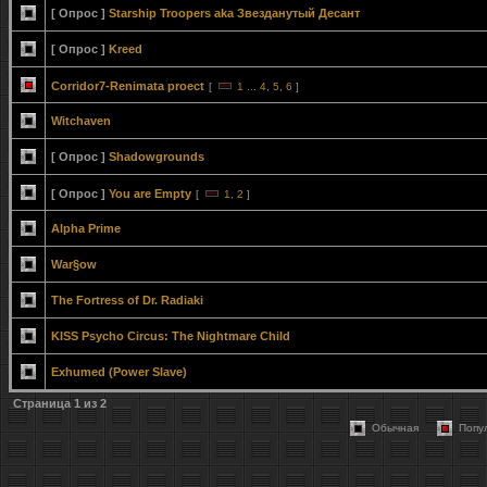
[ Опрос ]
Starship Troopers aka Звезданутый Десант
[ Опрос ]
Kreed
Corridor7-Renimata proect
[
1
...
4
,
5
,
6
]
Witchaven
[ Опрос ]
Shadowgrounds
[ Опрос ]
You are Empty
[
1
,
2
]
Alpha Prime
War§ow
The Fortress of Dr. Radiaki
KISS Psycho Circus: The Nightmare Child
Exhumed (Power Slave)
Страница
1
из
2
Обычная
Попу