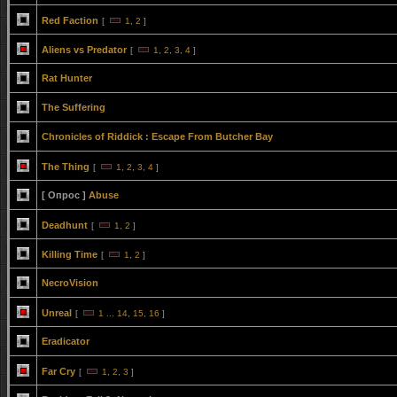
Red Faction
[
1
,
2
]
Aliens vs Predator
[
1
,
2
,
3
,
4
]
Rat Hunter
The Suffering
Chronicles of Riddick : Escape From Butcher Bay
The Thing
[
1
,
2
,
3
,
4
]
[ Опрос ]
Abuse
Deadhunt
[
1
,
2
]
Killing Time
[
1
,
2
]
NecroVision
Unreal
[
1
...
14
,
15
,
16
]
Eradicator
Far Cry
[
1
,
2
,
3
]