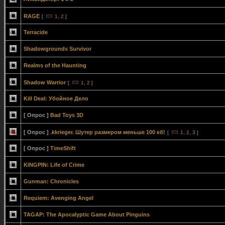
RAGE
[
1
,
2
]
Terracide
Shadowgrounds Survivor
Realms of the Haunting
Shadow Warrior
[
1
,
2
]
Kill Deal: Убойное Дело
[ Опрос ]
Bad Toys 3D
[ Опрос ]
.kkrieger. Шутер размером меньше 100 кб!
[
1
,
2
,
3
]
[ Опрос ]
ТimeShift
KINGPIN: Life of Crime
Gunman: Chronicles
Requiem: Avenging Angel
TAGAP: The Apocalyptic Game About Pinguins