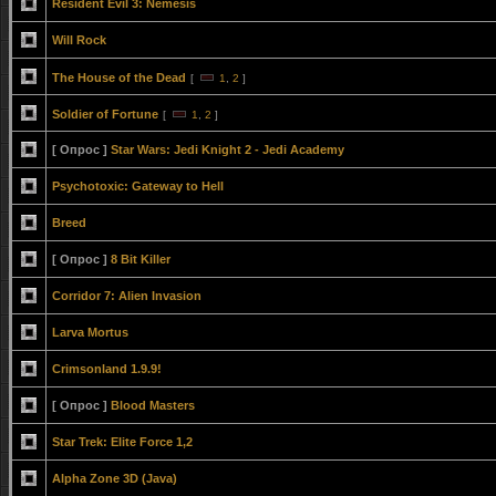
Resident Evil 3: Nemesis
Will Rock
The House of the Dead
[
1
,
2
]
Soldier of Fortune
[
1
,
2
]
[ Опрос ]
Star Wars: Jedi Knight 2 - Jedi Academy
Psychotoxic: Gateway to Hell
Breed
[ Опрос ]
8 Bit Killer
Corridor 7: Alien Invasion
Larva Mortus
Crimsonland 1.9.9!
[ Опрос ]
Blood Masters
Star Trek: Elite Force 1,2
Alpha Zone 3D (Java)