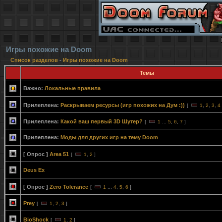
Игры похожие на Doom
Список разделов
-
Игры похожие на Doom
Темы
Важно:
Локальные правила
Прилеплена:
Раскрываем ресурсы (игр похожих на Дум :))
[
1
,
2
,
3
,
4
Прилеплена:
Какой ваш первый 3D Шутер?
[
1
...
5
,
6
,
7
]
Прилеплена:
Моды для других игр на тему Doom
[ Опрос ]
Area 51
[
1
,
2
]
Deus Ex
[ Опрос ]
Zero Tolerance
[
1
...
4
,
5
,
6
]
Prey
[
1
,
2
,
3
]
BioShock
[
1
,
2
]