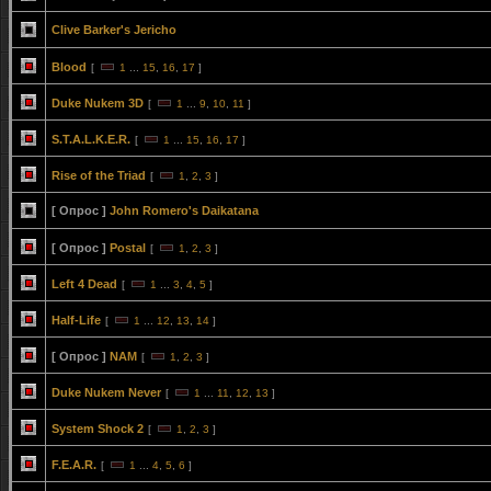
Clive Barker's Jericho
Blood
[
1
...
15
,
16
,
17
]
Duke Nukem 3D
[
1
...
9
,
10
,
11
]
S.T.A.L.K.E.R.
[
1
...
15
,
16
,
17
]
Rise of the Triad
[
1
,
2
,
3
]
[ Опрос ]
John Romero's Daikatana
[ Опрос ]
Postal
[
1
,
2
,
3
]
Left 4 Dead
[
1
...
3
,
4
,
5
]
Half-Life
[
1
...
12
,
13
,
14
]
[ Опрос ]
NAM
[
1
,
2
,
3
]
Duke Nukem Never
[
1
...
11
,
12
,
13
]
System Shock 2
[
1
,
2
,
3
]
F.E.A.R.
[
1
...
4
,
5
,
6
]