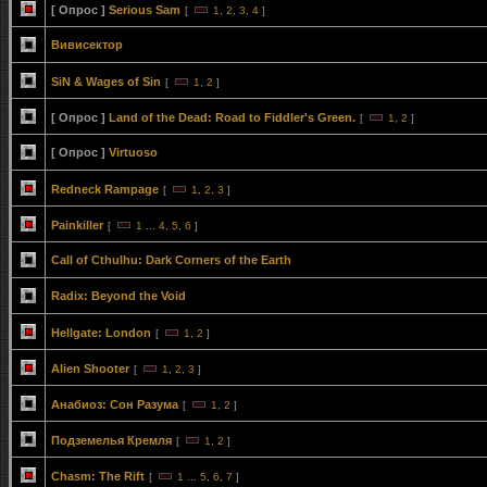
[ Опрос ]
Serious Sam
[
1
,
2
,
3
,
4
]
Вивисектор
SiN & Wages of Sin
[
1
,
2
]
[ Опрос ]
Land of the Dead: Road to Fiddler's Green.
[
1
,
2
]
[ Опрос ]
Virtuoso
Redneck Rampage
[
1
,
2
,
3
]
Painkiller
[
1
...
4
,
5
,
6
]
Call of Cthulhu: Dark Corners of the Earth
Radix: Beyond the Void
Hellgate: London
[
1
,
2
]
Alien Shooter
[
1
,
2
,
3
]
Анабиоз: Сон Разума
[
1
,
2
]
Подземелья Кремля
[
1
,
2
]
Chasm: The Rift
[
1
...
5
,
6
,
7
]