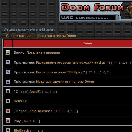
Игры похожие на Doom
Список разделов
-
Игры похожие на Doom
Темы
Важно:
Локальные правила
Прилеплена:
Раскрываем ресурсы (игр похожих на Дум :))
[
1
,
2
,
3
,
4
Прилеплена:
Какой ваш первый 3D Шутер?
[
1
...
5
,
6
,
7
]
Прилеплена:
Моды для других игр на тему Doom
[ Опрос ]
Area 51
[
1
,
2
]
Deus Ex
[ Опрос ]
Zero Tolerance
[
1
...
4
,
5
,
6
]
Prey
[
1
,
2
,
3
]
BioShock
[
1
,
2
]