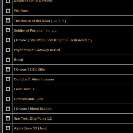
Resident Evil 3: Nemesis
Will Rock
The House of the Dead
[
1
,
2
]
Soldier of Fortune
[
1
,
2
]
[ Опрос ]
Star Wars: Jedi Knight 2 - Jedi Academy
Psychotoxic: Gateway to Hell
Breed
[ Опрос ]
8 Bit Killer
Corridor 7: Alien Invasion
Larva Mortus
Crimsonland 1.9.9!
[ Опрос ]
Blood Masters
Star Trek: Elite Force 1,2
Alpha Zone 3D (Java)