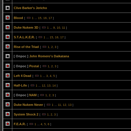
Clive Barker's Jericho
Blood
[
1
...
15
,
16
,
17
]
Duke Nukem 3D
[
1
...
9
,
10
,
11
]
S.T.A.L.K.E.R.
[
1
...
15
,
16
,
17
]
Rise of the Triad
[
1
,
2
,
3
]
[ Опрос ]
John Romero's Daikatana
[ Опрос ]
Postal
[
1
,
2
,
3
]
Left 4 Dead
[
1
...
3
,
4
,
5
]
Half-Life
[
1
...
12
,
13
,
14
]
[ Опрос ]
NAM
[
1
,
2
,
3
]
Duke Nukem Never
[
1
...
11
,
12
,
13
]
System Shock 2
[
1
,
2
,
3
]
F.E.A.R.
[
1
...
4
,
5
,
6
]