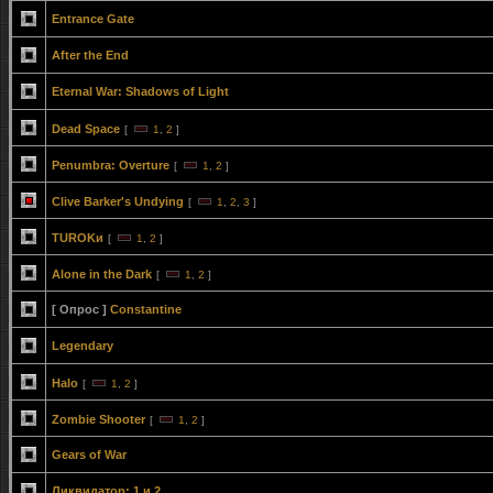
Entrance Gate
After the End
Eternal War: Shadows of Light
Dead Space
[
1
,
2
]
Penumbra: Overture
[
1
,
2
]
Clive Barker's Undying
[
1
,
2
,
3
]
TUROKи
[
1
,
2
]
Alone in the Dark
[
1
,
2
]
[ Опрос ]
Constantine
Legendary
Halo
[
1
,
2
]
Zombie Shooter
[
1
,
2
]
Gears of War
Ликвидатор: 1 и 2