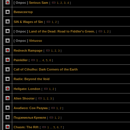
[ Опрос ]
Serious Sam
[
1
,
2
,
3
,
4
]
Вивисектор
SiN & Wages of Sin
[
1
,
2
]
[ Опрос ]
Land of the Dead: Road to Fiddler's Green.
[
1
,
2
]
[ Опрос ]
Virtuoso
Redneck Rampage
[
1
,
2
,
3
]
Painkiller
[
1
...
4
,
5
,
6
]
Call of Cthulhu: Dark Corners of the Earth
Radix: Beyond the Void
Hellgate: London
[
1
,
2
]
Alien Shooter
[
1
,
2
,
3
]
Анабиоз: Сон Разума
[
1
,
2
]
Подземелья Кремля
[
1
,
2
]
Chasm: The Rift
[
1
...
5
,
6
,
7
]