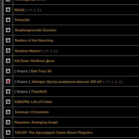
RAGE
[
1
,
2
]
Terracide
Shadowgrounds Survivor
Realms of the Haunting
Shadow Warrior
[
1
,
2
]
Kill Deal: Убойное Дело
[ Опрос ]
Bad Toys 3D
[ Опрос ]
.kkrieger. Шутер размером меньше 100 кб!
[
1
,
2
,
3
]
[ Опрос ]
ТimeShift
KINGPIN: Life of Crime
Gunman: Chronicles
Requiem: Avenging Angel
TAGAP: The Apocalyptic Game About Pinguins