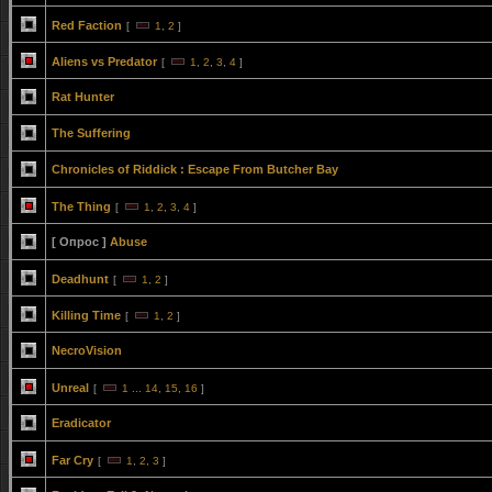
Red Faction
[
1
,
2
]
Aliens vs Predator
[
1
,
2
,
3
,
4
]
Rat Hunter
The Suffering
Chronicles of Riddick : Escape From Butcher Bay
The Thing
[
1
,
2
,
3
,
4
]
[ Опрос ]
Abuse
Deadhunt
[
1
,
2
]
Killing Time
[
1
,
2
]
NecroVision
Unreal
[
1
...
14
,
15
,
16
]
Eradicator
Far Cry
[
1
,
2
,
3
]