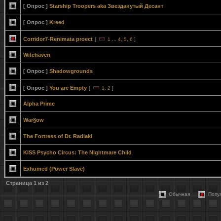
[ Опрос ]
Starship Troopers aka Звезданутый Десант
[ Опрос ]
Kreed
Corridor7-Renimata proect
[
1
...
4
,
5
,
6
]
Witchaven
[ Опрос ]
Shadowgrounds
[ Опрос ]
You are Empty
[
1
,
2
]
Alpha Prime
War§ow
The Fortress of Dr. Radiaki
KISS Psycho Circus: The Nightmare Child
Exhumed (Power Slave)
Страница
1
из
2
Обычная
Попу