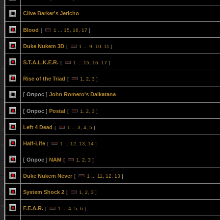
Clive Barker's Jericho
Blood
[
1
...
15
,
16
,
17
]
Duke Nukem 3D
[
1
...
9
,
10
,
11
]
S.T.A.L.K.E.R.
[
1
...
15
,
16
,
17
]
Rise of the Triad
[
1
,
2
,
3
]
[ Опрос ]
John Romero's Daikatana
[ Опрос ]
Postal
[
1
,
2
,
3
]
Left 4 Dead
[
1
...
3
,
4
,
5
]
Half-Life
[
1
...
12
,
13
,
14
]
[ Опрос ]
NAM
[
1
,
2
,
3
]
Duke Nukem Never
[
1
...
11
,
12
,
13
]
System Shock 2
[
1
,
2
,
3
]
F.E.A.R.
[
1
...
4
,
5
,
6
]