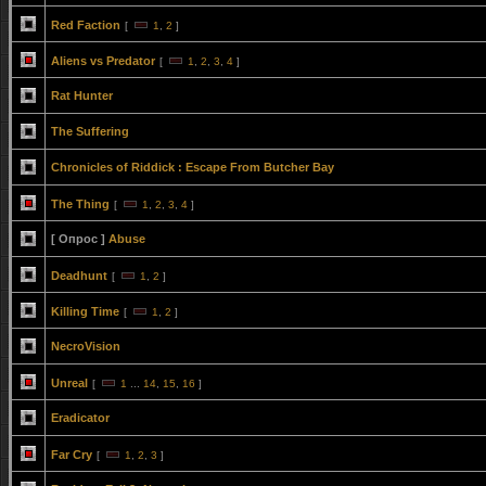
Red Faction
[
1
,
2
]
Aliens vs Predator
[
1
,
2
,
3
,
4
]
Rat Hunter
The Suffering
Chronicles of Riddick : Escape From Butcher Bay
The Thing
[
1
,
2
,
3
,
4
]
[ Опрос ]
Abuse
Deadhunt
[
1
,
2
]
Killing Time
[
1
,
2
]
NecroVision
Unreal
[
1
...
14
,
15
,
16
]
Eradicator
Far Cry
[
1
,
2
,
3
]