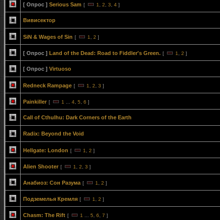
[ Опрос ]
Serious Sam
[
1
,
2
,
3
,
4
]
Вивисектор
SiN & Wages of Sin
[
1
,
2
]
[ Опрос ]
Land of the Dead: Road to Fiddler's Green.
[
1
,
2
]
[ Опрос ]
Virtuoso
Redneck Rampage
[
1
,
2
,
3
]
Painkiller
[
1
...
4
,
5
,
6
]
Call of Cthulhu: Dark Corners of the Earth
Radix: Beyond the Void
Hellgate: London
[
1
,
2
]
Alien Shooter
[
1
,
2
,
3
]
Анабиоз: Сон Разума
[
1
,
2
]
Подземелья Кремля
[
1
,
2
]
Chasm: The Rift
[
1
...
5
,
6
,
7
]