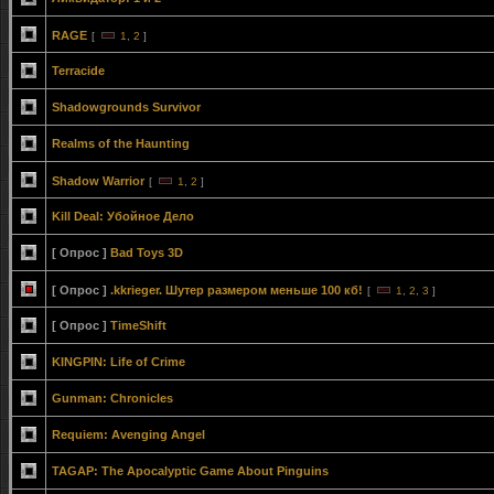
RAGE
[
1
,
2
]
Terracide
Shadowgrounds Survivor
Realms of the Haunting
Shadow Warrior
[
1
,
2
]
Kill Deal: Убойное Дело
[ Опрос ]
Bad Toys 3D
[ Опрос ]
.kkrieger. Шутер размером меньше 100 кб!
[
1
,
2
,
3
]
[ Опрос ]
ТimeShift
KINGPIN: Life of Crime
Gunman: Chronicles
Requiem: Avenging Angel
TAGAP: The Apocalyptic Game About Pinguins