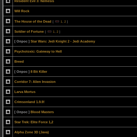
Resident Evil 3: Nemesis
Will Rock
The House of the Dead
[
1
,
2
]
Soldier of Fortune
[
1
,
2
]
[ Опрос ]
Star Wars: Jedi Knight 2 - Jedi Academy
Psychotoxic: Gateway to Hell
Breed
[ Опрос ]
8 Bit Killer
Corridor 7: Alien Invasion
Larva Mortus
Crimsonland 1.9.9!
[ Опрос ]
Blood Masters
Star Trek: Elite Force 1,2
Alpha Zone 3D (Java)