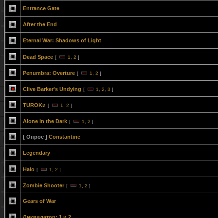
Entrance Gate
After the End
Eternal War: Shadows of Light
Dead Space
[
1
,
2
]
Penumbra: Overture
[
1
,
2
]
Clive Barker's Undying
[
1
,
2
,
3
]
TUROKи
[
1
,
2
]
Alone in the Dark
[
1
,
2
]
[ Опрос ]
Constantine
Legendary
Halo
[
1
,
2
]
Zombie Shooter
[
1
,
2
]
Gears of War
Ликвидатор: 1 и 2