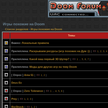
Игры похожие на Doom
Список разделов
-
Игры похожие на Doom
Темы
Важно:
Локальные правила
Прилеплена:
Раскрываем ресурсы (игр похожих на Дум :))
[
1
,
2
,
3
,
4
Прилеплена:
Какой ваш первый 3D Шутер?
[
1
...
5
,
6
,
7
]
Прилеплена:
Моды для других игр на тему Doom
[ Опрос ]
Area 51
[
1
,
2
]
Deus Ex
[ Опрос ]
Zero Tolerance
[
1
...
4
,
5
,
6
]
Prey
[
1
,
2
,
3
]
BioShock
[
1
,
2
]