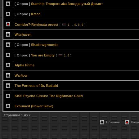
[ Опрос ]
Starship Troopers aka Звезданутый Десант
[ Опрос ]
Kreed
Corridor7-Renimata proect
[
1
...
4
,
5
,
6
]
Witchaven
[ Опрос ]
Shadowgrounds
[ Опрос ]
You are Empty
[
1
,
2
]
Alpha Prime
War§ow
The Fortress of Dr. Radiaki
KISS Psycho Circus: The Nightmare Child
Exhumed (Power Slave)
Страница
1
из
2
Обычная
Попу