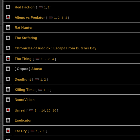
Red Faction
[
1
,
2
]
Aliens vs Predator
[
1
,
2
,
3
,
4
]
Rat Hunter
The Suffering
Chronicles of Riddick : Escape From Butcher Bay
The Thing
[
1
,
2
,
3
,
4
]
[ Опрос ]
Abuse
Deadhunt
[
1
,
2
]
Killing Time
[
1
,
2
]
NecroVision
Unreal
[
1
...
14
,
15
,
16
]
Eradicator
Far Cry
[
1
,
2
,
3
]