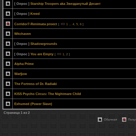
[ Опрос ]
Starship Troopers aka Звезданутый Десант
[ Опрос ]
Kreed
Corridor7-Renimata proect
[
1
...
4
,
5
,
6
]
Witchaven
[ Опрос ]
Shadowgrounds
[ Опрос ]
You are Empty
[
1
,
2
]
Alpha Prime
War§ow
The Fortress of Dr. Radiaki
KISS Psycho Circus: The Nightmare Child
Exhumed (Power Slave)
Страница
1
из
2
Обычная
Попу