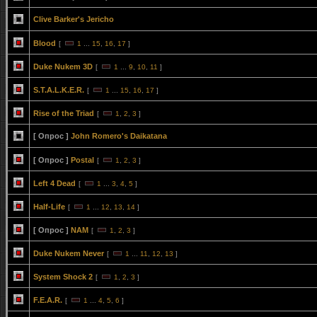
Clive Barker's Jericho
Blood
[
1
...
15
,
16
,
17
]
Duke Nukem 3D
[
1
...
9
,
10
,
11
]
S.T.A.L.K.E.R.
[
1
...
15
,
16
,
17
]
Rise of the Triad
[
1
,
2
,
3
]
[ Опрос ]
John Romero's Daikatana
[ Опрос ]
Postal
[
1
,
2
,
3
]
Left 4 Dead
[
1
...
3
,
4
,
5
]
Half-Life
[
1
...
12
,
13
,
14
]
[ Опрос ]
NAM
[
1
,
2
,
3
]
Duke Nukem Never
[
1
...
11
,
12
,
13
]
System Shock 2
[
1
,
2
,
3
]
F.E.A.R.
[
1
...
4
,
5
,
6
]