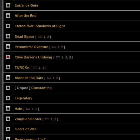
Entrance Gate
After the End
Eternal War: Shadows of Light
Dead Space
[
1
,
2
]
Penumbra: Overture
[
1
,
2
]
Clive Barker's Undying
[
1
,
2
,
3
]
TUROKи
[
1
,
2
]
Alone in the Dark
[
1
,
2
]
[ Опрос ]
Constantine
Legendary
Halo
[
1
,
2
]
Zombie Shooter
[
1
,
2
]
Gears of War
Ликвидатор: 1 и 2