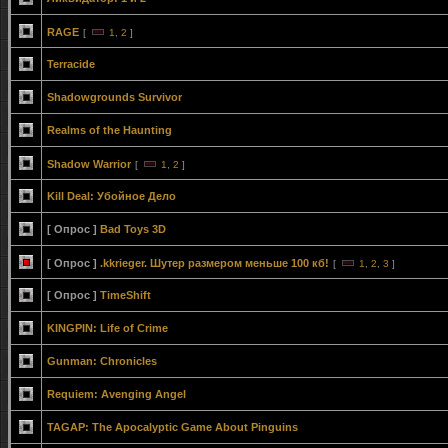
RAGE
[
1
,
2
]
Terracide
Shadowgrounds Survivor
Realms of the Haunting
Shadow Warrior
[
1
,
2
]
Kill Deal: Убойное Дело
[ Опрос ]
Bad Toys 3D
[ Опрос ]
.kkrieger. Шутер размером меньше 100 кб!
[
1
,
2
,
3
]
[ Опрос ]
ТimeShift
KINGPIN: Life of Crime
Gunman: Chronicles
Requiem: Avenging Angel
TAGAP: The Apocalyptic Game About Pinguins