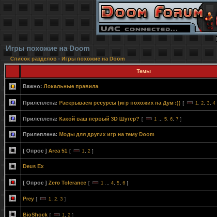
Игры похожие на Doom
Список разделов
-
Игры похожие на Doom
Темы
Важно:
Локальные правила
Прилеплена:
Раскрываем ресурсы (игр похожих на Дум :))
[
1
,
2
,
3
,
4
Прилеплена:
Какой ваш первый 3D Шутер?
[
1
...
5
,
6
,
7
]
Прилеплена:
Моды для других игр на тему Doom
[ Опрос ]
Area 51
[
1
,
2
]
Deus Ex
[ Опрос ]
Zero Tolerance
[
1
...
4
,
5
,
6
]
Prey
[
1
,
2
,
3
]
BioShock
[
1
,
2
]