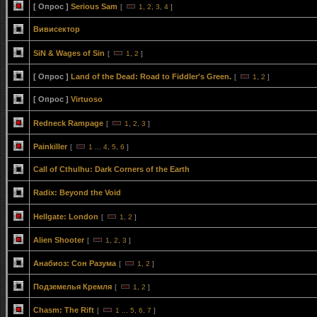
[ Опрос ]
Serious Sam
[
1
,
2
,
3
,
4
]
Вивисектор
SiN & Wages of Sin
[
1
,
2
]
[ Опрос ]
Land of the Dead: Road to Fiddler's Green.
[
1
,
2
]
[ Опрос ]
Virtuoso
Redneck Rampage
[
1
,
2
,
3
]
Painkiller
[
1
...
4
,
5
,
6
]
Call of Cthulhu: Dark Corners of the Earth
Radix: Beyond the Void
Hellgate: London
[
1
,
2
]
Alien Shooter
[
1
,
2
,
3
]
Анабиоз: Сон Разума
[
1
,
2
]
Подземелья Кремля
[
1
,
2
]
Chasm: The Rift
[
1
...
5
,
6
,
7
]