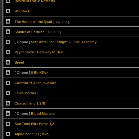
Resident Evil 3: Nemesis
Will Rock
The House of the Dead
[
1
,
2
]
Soldier of Fortune
[
1
,
2
]
[ Опрос ]
Star Wars: Jedi Knight 2 - Jedi Academy
Psychotoxic: Gateway to Hell
Breed
[ Опрос ]
8 Bit Killer
Corridor 7: Alien Invasion
Larva Mortus
Crimsonland 1.9.9!
[ Опрос ]
Blood Masters
Star Trek: Elite Force 1,2
Alpha Zone 3D (Java)