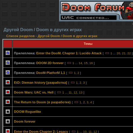
Другой Doom / Doom в других играх
Список разделов
-
Другой Doom / Doom в других играх
Темы
Прилеплена:
Enter the DooM. Chapter 1: Lucido Attack
[
1
...
20
,
21
,
22
]
Прилеплена:
DOOM 2D forever
[
1
...
14
,
15
,
16
]
Прилеплена:
DooM-PlatforM 1.1
[
1
,
2
]
EtD: Dieman history [разработка]
[
1
,
2
,
3
]
Doom Wars: UAC vs. Hell
[
1
...
11
,
12
,
13
]
The Return to Doom (в разработке)
[
1
,
2
,
3
,
4
]
DOOM Roguelike
Doom forever
Enter the Doom Chapter 2: Legacy
[
1
...
10
,
11
,
12
]