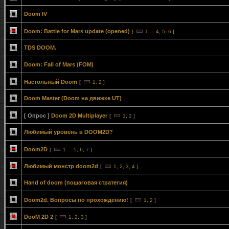
Doom IV
Doom: Battle for Mars update (opened)
[
1
...
4
,
5
,
6
]
TDS DOOM.
Doom: Fall of Mars (FOM)
Настольный Doom
[
1
,
2
]
Doom Master (Doom на движке UT)
[ Опрос ]
Doom 2D Multiplayer
[
1
,
2
]
Любимый уровень в DOOM2D?
Doom2D
[
1
...
5
,
6
,
7
]
Любимый монстр doom2d
[
1
,
2
,
3
,
4
]
Hand of doom (пошаговая стратегия)
Doom2d. Вопросы по прохождению!
[
1
,
2
]
DooM 2D 2
[
1
,
2
,
3
]