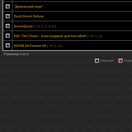
"Думовский паук"
Duck Doom Deluxe
DoomQuest
[
1
,
2
,
3
,
4
]
EtD: The Chase - игра-подарок для KoLoBoK
[
1
,
2
]
DOOM 2d Forever 04
[
1
,
2
]
Страница
1
из
1
Обычная
Попу