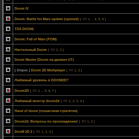
Doom IV
Doom: Battle for Mars update (opened)
[
1
...
4
,
5
,
6
]
TDS DOOM.
Doom: Fall of Mars (FOM)
Настольный Doom
[
1
,
2
]
Doom Master (Doom на движке UT)
[ Опрос ]
Doom 2D Multiplayer
[
1
,
2
]
Любимый уровень в DOOM2D?
Doom2D
[
1
...
5
,
6
,
7
]
Любимый монстр doom2d
[
1
,
2
,
3
,
4
]
Hand of doom (пошаговая стратегия)
Doom2d. Вопросы по прохождению!
[
1
,
2
]
DooM 2D 2
[
1
,
2
,
3
]