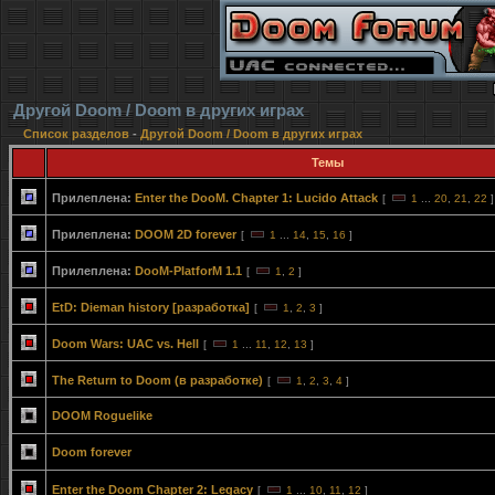
Другой Doom / Doom в других играх
Список разделов
-
Другой Doom / Doom в других играх
Темы
Прилеплена:
Enter the DooM. Chapter 1: Lucido Attack
[
1
...
20
,
21
,
22
]
Прилеплена:
DOOM 2D forever
[
1
...
14
,
15
,
16
]
Прилеплена:
DooM-PlatforM 1.1
[
1
,
2
]
EtD: Dieman history [разработка]
[
1
,
2
,
3
]
Doom Wars: UAC vs. Hell
[
1
...
11
,
12
,
13
]
The Return to Doom (в разработке)
[
1
,
2
,
3
,
4
]
DOOM Roguelike
Doom forever
Enter the Doom Chapter 2: Legacy
[
1
...
10
,
11
,
12
]