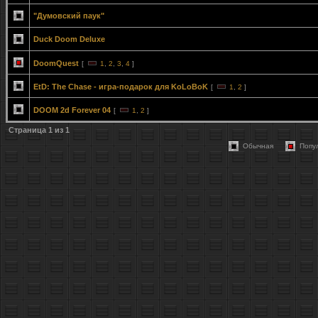
"Думовский паук"
Duck Doom Deluxe
DoomQuest
[
1
,
2
,
3
,
4
]
EtD: The Chase - игра-подарок для KoLoBoK
[
1
,
2
]
DOOM 2d Forever 04
[
1
,
2
]
Страница
1
из
1
Обычная
Попу