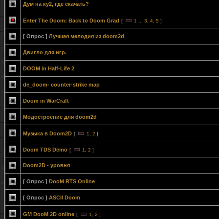
Дум на ку2, где скачать?
Enter The Doom: Back to Doom Grad
[
1
...
3
,
4
,
5
]
[ Опрос ]
Лучшая мелодия из doom2d
Двигло для игр.
DOOM in Half-Life 2
de_doom- counter-strike map
Doom in WarCraft
Модостроение для doom2d
Музыка в Doom2D
[
1
,
2
]
Doom TDS Demo
[
1
,
2
]
Doom2D - уровня
[ Опрос ]
DooM RTS Online
[ Опрос ]
ASCII Doom
GM DooM 2D online
[
1
,
2
]