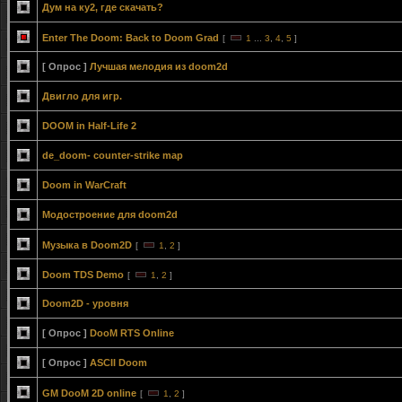
Дум на ку2, где скачать?
Enter The Doom: Back to Doom Grad
[
1
...
3
,
4
,
5
]
[ Опрос ]
Лучшая мелодия из doom2d
Двигло для игр.
DOOM in Half-Life 2
de_doom- counter-strike map
Doom in WarCraft
Модостроение для doom2d
Музыка в Doom2D
[
1
,
2
]
Doom TDS Demo
[
1
,
2
]
Doom2D - уровня
[ Опрос ]
DooM RTS Online
[ Опрос ]
ASCII Doom
GM DooM 2D online
[
1
,
2
]