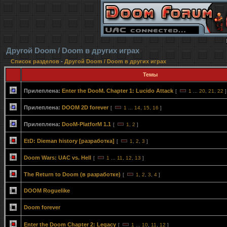
Другой Doom / Doom в других играх
Список разделов
-
Другой Doom / Doom в других играх
Темы
Прилеплена:
Enter the DooM. Chapter 1: Lucido Attack
[
1
...
20
,
21
,
22
]
Прилеплена:
DOOM 2D forever
[
1
...
14
,
15
,
16
]
Прилеплена:
DooM-PlatforM 1.1
[
1
,
2
]
EtD: Dieman history [разработка]
[
1
,
2
,
3
]
Doom Wars: UAC vs. Hell
[
1
...
11
,
12
,
13
]
The Return to Doom (в разработке)
[
1
,
2
,
3
,
4
]
DOOM Roguelike
Doom forever
Enter the Doom Chapter 2: Legacy
[
1
...
10
,
11
,
12
]