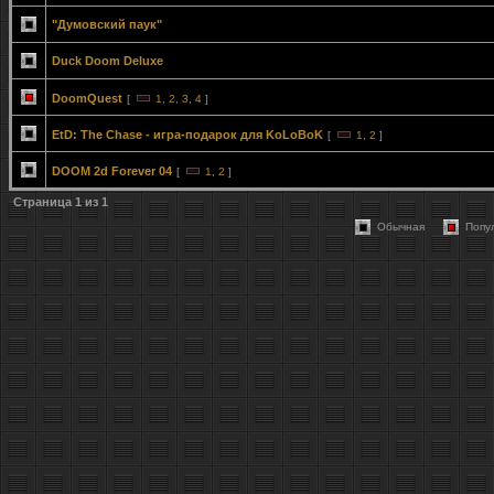
"Думовский паук"
Duck Doom Deluxe
DoomQuest
[
1
,
2
,
3
,
4
]
EtD: The Chase - игра-подарок для KoLoBoK
[
1
,
2
]
DOOM 2d Forever 04
[
1
,
2
]
Страница
1
из
1
Обычная
Попу