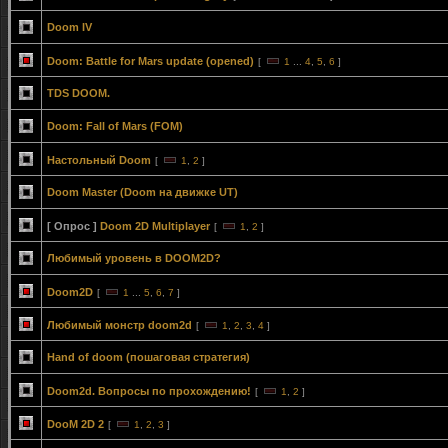
Doom IV
Doom: Battle for Mars update (opened)
[
1
...
4
,
5
,
6
]
TDS DOOM.
Doom: Fall of Mars (FOM)
Настольный Doom
[
1
,
2
]
Doom Master (Doom на движке UT)
[ Опрос ]
Doom 2D Multiplayer
[
1
,
2
]
Любимый уровень в DOOM2D?
Doom2D
[
1
...
5
,
6
,
7
]
Любимый монстр doom2d
[
1
,
2
,
3
,
4
]
Hand of doom (пошаговая стратегия)
Doom2d. Вопросы по прохождению!
[
1
,
2
]
DooM 2D 2
[
1
,
2
,
3
]