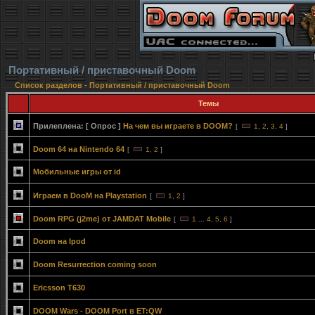
Портативный / приставочный Doom
Список разделов
-
Портативный / приставочный Doom
Темы
Прилеплена:
[ Опрос ]
На чем вы играете в DOOM?
[
1
,
2
,
3
,
4
]
Doom 64 на Nintendo 64
[
1
,
2
]
Мобильные игры от id
Играем в DooM на Playstation
[
1
,
2
]
Doom RPG (j2me) от JAMDAT Mobile
[
1
...
4
,
5
,
6
]
Doom на Ipod
Doom Resurrection coming soon
Ericsson T630
DOOM Wars - DOOM Port в ET:QW