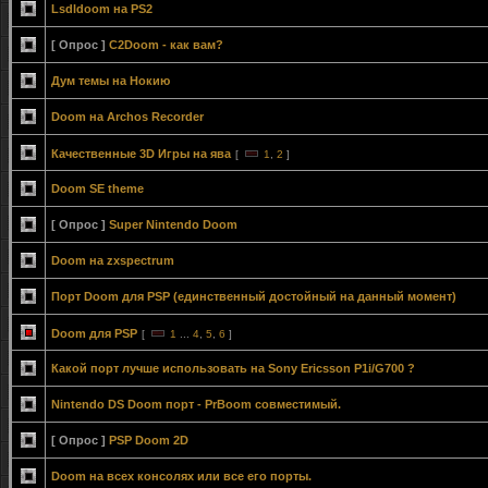
Lsdldoom на PS2
[ Опрос ]
C2Doom - как вам?
Дум темы на Нокию
Doom на Archos Recorder
Качественные 3D Игры на ява
[
1
,
2
]
Doom SE theme
[ Опрос ]
Super Nintendo Doom
Doom на zxspectrum
Порт Doom для PSP (единственный достойный на данный момент)
Doom для PSP
[
1
...
4
,
5
,
6
]
Какой порт лучше использовать на Sony Ericsson P1i/G700 ?
Nintendo DS Doom порт - PrBoom совместимый.
[ Опрос ]
PSP Doom 2D
Doom на всех консолях или все его порты.