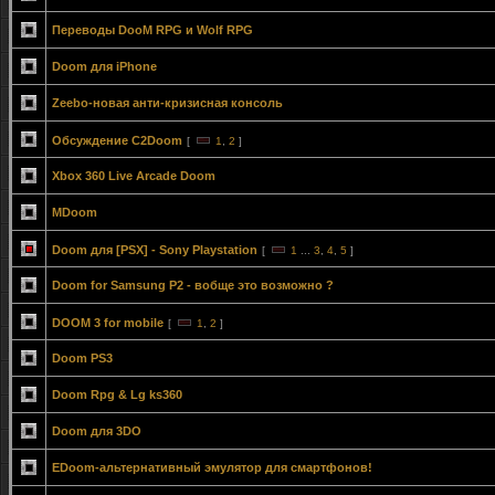
Переводы DooM RPG и Wolf RPG
Doom для iPhone
Zeebo-новая анти-кризисная консоль
Обсуждение C2Doom
[
1
,
2
]
Xbox 360 Live Arcade Doom
MDoom
Doom для [PSX] - Sony Playstation
[
1
...
3
,
4
,
5
]
Doom for Samsung P2 - вобще это возможно ?
DOOM 3 for mobile
[
1
,
2
]
Doom PS3
Doom Rpg & Lg ks360
Doom для 3DO
EDoom-альтернативный эмулятор для смартфонов!