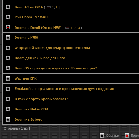
Doom1/2 на GBA
[
1
,
2
]
PSX Doom 1&2 WAD
Doom на Dendi (Он же NES)
[
1
,
2
,
3
]
Doom на k750
Очередной Doom для смартфонов Motorola
Doom для кпк, и все для него
DoomDS - правда что вадник на JDoom попрёт?
Wad для КПК
Emulator'ы- портативные и приставочные думы под комп
В каких портах кровь зеленая?
Doom на Nokia 7610
Doom на Suborg
Страница
1
из
1
Обычная
Попу