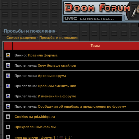
Просьбы и пожелания
Список разделов
-
Просьбы и пожелания
Темы
Важно:
Правила форума
Прилеплена:
Хочу больше смайлов
Прилеплена:
Архивы форума
Прилеплена:
Просьбы сменить ник
Прилеплена:
Изменения на форуме
Прилеплена:
Сообщения об ошибках и предложения по форуму
Cookies на pda.iddqd.ru
Прикреплённые файлы
иногда глючит форум ?
[
1
,
2
]