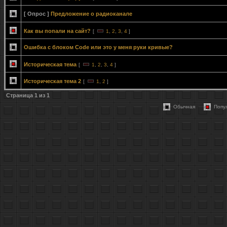
[ Опрос ]
Предложение о радиоканале
Как вы попали на сайт?
[
1
,
2
,
3
,
4
]
Ошибка с блоком Code или это у меня руки кривые?
Историческая тема
[
1
,
2
,
3
,
4
]
Историческая тема 2
[
1
,
2
]
Страница
1
из
1
Обычная
Попу