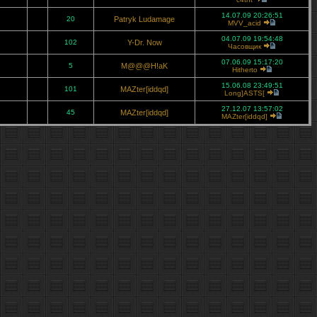
14.07.09 20:26:51
20
Patryk Ludamage
MVV_acid
04.07.09 19:54:48
102
Y-Dr. Now
Часовщик
07.06.09 15:17:20
5
M@@@H!aK
Hitherto
15.06.08 23:49:51
101
MAZter[iddqd]
Long]ASTS[
27.12.07 13:57:02
45
MAZter[iddqd]
MAZter[iddqd]