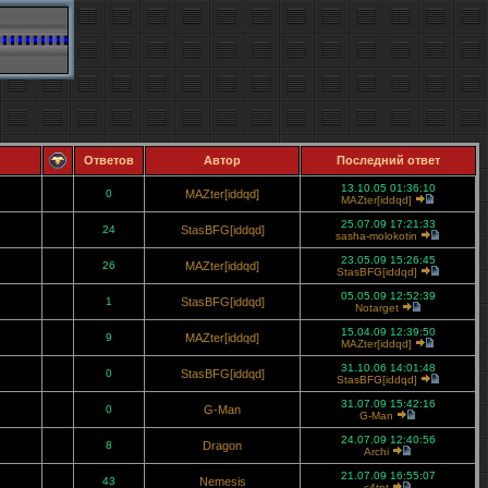
Ответов
Автор
Последний ответ
13.10.05 01:36:10
0
MAZter[iddqd]
MAZter[iddqd]
25.07.09 17:21:33
24
StasBFG[iddqd]
sasha-molokotin
23.05.09 15:26:45
26
MAZter[iddqd]
StasBFG[iddqd]
05.05.09 12:52:39
1
StasBFG[iddqd]
Notarget
15.04.09 12:39:50
9
MAZter[iddqd]
MAZter[iddqd]
31.10.06 14:01:48
0
StasBFG[iddqd]
StasBFG[iddqd]
31.07.09 15:42:16
0
G-Man
G-Man
24.07.09 12:40:56
8
Dragon
Archi
21.07.09 16:55:07
43
Nemesis
c4tnt