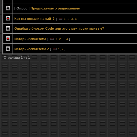
[ Опрос ]
Предложение о радиоканале
Как вы попали на сайт?
[
1
,
2
,
3
,
4
]
Ошибка с блоком Code или это у меня руки кривые?
Историческая тема
[
1
,
2
,
3
,
4
]
Историческая тема 2
[
1
,
2
]
Страница
1
из
1