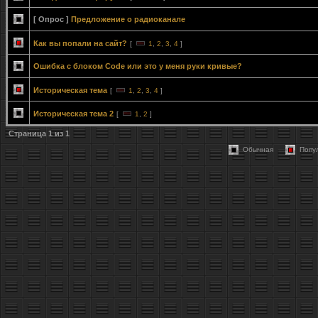
[ Опрос ]
Предложение о радиоканале
Как вы попали на сайт?
[
1
,
2
,
3
,
4
]
Ошибка с блоком Code или это у меня руки кривые?
Историческая тема
[
1
,
2
,
3
,
4
]
Историческая тема 2
[
1
,
2
]
Страница
1
из
1
Обычная
Попу