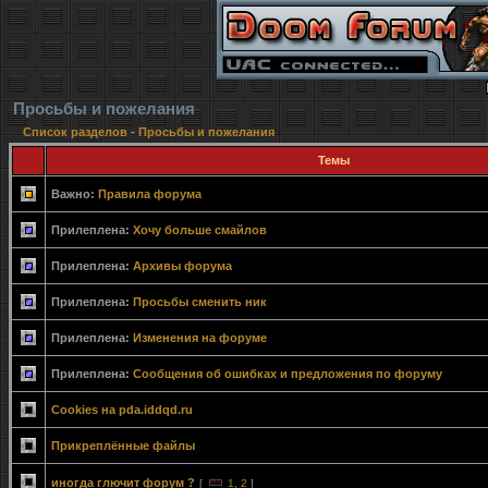
Просьбы и пожелания
Список разделов
-
Просьбы и пожелания
Темы
Важно:
Правила форума
Прилеплена:
Хочу больше смайлов
Прилеплена:
Архивы форума
Прилеплена:
Просьбы сменить ник
Прилеплена:
Изменения на форуме
Прилеплена:
Сообщения об ошибках и предложения по форуму
Cookies на pda.iddqd.ru
Прикреплённые файлы
иногда глючит форум ?
[
1
,
2
]